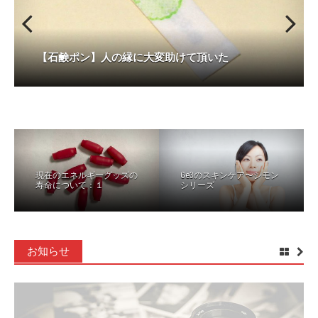
【武兎・アカウント更新】症状がピタリと治りま
【石鹸ポン】日々の生き方や人との関わり方につ
【石鹸ポン】現在を大切にしながら前向きに生き
【石鹸ポン】役割と関わりのあるメッセージが多
【石鹸ポン】積み重ね結果から自分の役割が見え
【石鹸ポン】過去を受け入れ、未来をより鮮明に
した！
【石鹸ポン】人の縁に大変助けて頂いた
いて
る
かった
【石鹸ポン】自分の価値や存在意義を大切にする
【石鹸ポン】頭の働きに関わることが多かった
【石鹸ポン】固定観念を疑い、本質を見極める
た
描く
【石鹸ポン】健やかに、幸せに、自分を大切に
【石鹸ポン】真の自己実現と他者とのつながり
【石鹸ポン】どう生きるのかというところに還る
【石鹸ポン】「自分ごと」の視点を持つ
Previous
Next
【箱 断断断】音楽がどっぷりと目の前に再現さ
【蘭歌/篳篥・朱】音質も画質も化けました
れる
現在のエネルギーグッズの
Ge3のスキンケア〜シモン
寿命について：１
シリーズ
お知らせ