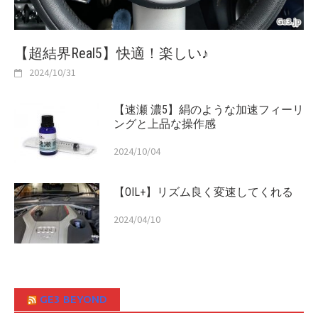
【超結界Real5】快適！楽しい♪
2024/10/31
【速瀬 濃5】絹のような加速フィーリ
ングと上品な操作感
2024/10/04
【OIL+】リズム良く変速してくれる
2024/04/10
GE3 BEYOND