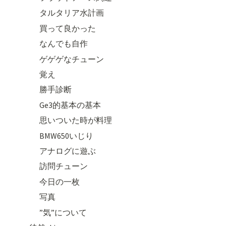
タルタリア水計画
買って良かった
なんでも自作
ゲゲゲなチューン
覚え
勝手診断
Ge3的基本の基本
思いついた時が料理
BMW650いじり
アナログに遊ぶ
訪問チューン
今日の一枚
写真
”気”について