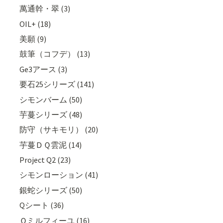
萬通幹・翠 (3)
OIL+ (18)
美願 (9)
鼓筆（コフデ） (13)
Ge3アース (3)
要石25シリーズ (141)
シモンバーム (50)
芋蔓シリーズ (48)
防守（サキモリ） (20)
芋蔓ＤＱ雲泥 (14)
Project Q2 (23)
シモンローション (41)
銀蛇シリーズ (50)
Qシート (36)
Ｑミルフィーユ (16)