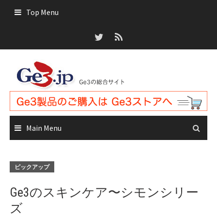
Skip
Top Menu
to
content
Main Menu
ピックアップ
Ge3のスキンケア〜シモンシリー
ズ