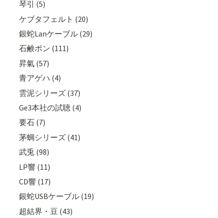
琴引 (5)
ケブタフェルト (20)
銀蛇Lanケーブル (29)
石鹸ポン (111)
昇氣 (57)
青アゲハ (4)
雲泥シリーズ (37)
Ge3本社の試聴 (4)
要石 (7)
茅蜩シリーズ (41)
武兎 (98)
LP響 (11)
CD響 (17)
銀蛇USBケーブル (19)
超結界・豆 (43)