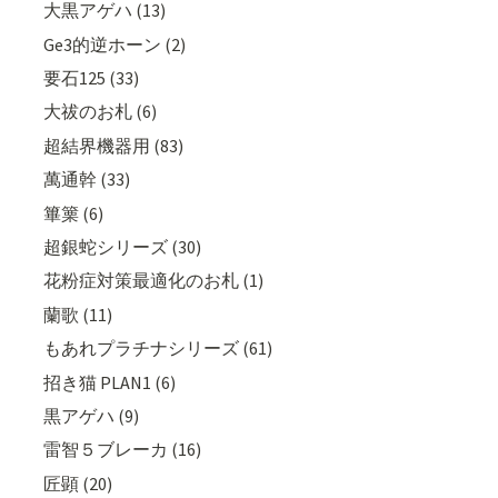
大黒アゲハ (13)
Ge3的逆ホーン (2)
要石125 (33)
大祓のお札 (6)
超結界機器用 (83)
萬通幹 (33)
篳篥 (6)
超銀蛇シリーズ (30)
花粉症対策最適化のお札 (1)
蘭歌 (11)
もあれプラチナシリーズ (61)
招き猫 PLAN1 (6)
黒アゲハ (9)
雷智５ブレーカ (16)
匠顕 (20)