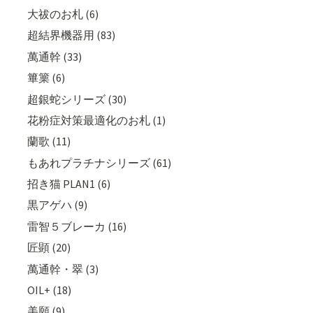
大祓のお札 (6)
超結界機器用 (83)
萬通幹 (33)
篳篥 (6)
超銀蛇シリーズ (30)
花粉症対策最適化のお札 (1)
蘭歌 (11)
もあれプラチナシリーズ (61)
招き猫 PLAN1 (6)
黒アゲハ (9)
雷智５ブレーカ (16)
匠顕 (20)
萬通幹・翠 (3)
OIL+ (18)
美願 (9)