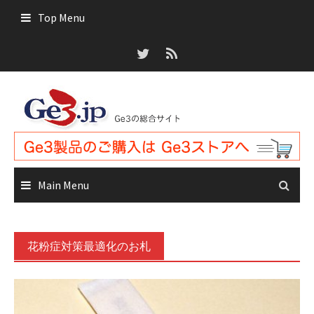
Skip
Top Menu
to
content
Main Menu
花粉症対策最適化のお札