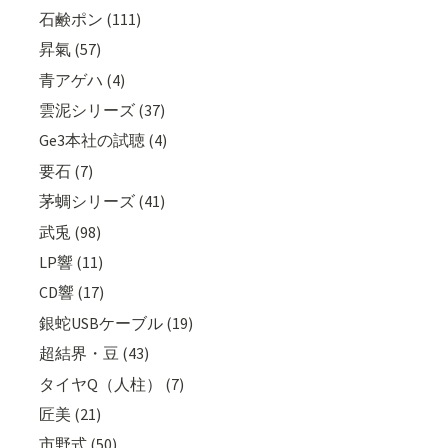
石鹸ポン (111)
昇氣 (57)
青アゲハ (4)
雲泥シリーズ (37)
Ge3本社の試聴 (4)
要石 (7)
茅蜩シリーズ (41)
武兎 (98)
LP響 (11)
CD響 (17)
銀蛇USBケーブル (19)
超結界・豆 (43)
タイヤQ（人柱） (7)
匠美 (21)
市野式 (50)