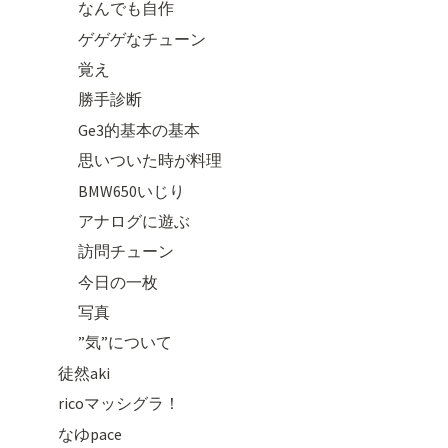
なんでも自作
ゲゲゲなチューン
覚え
勝手診断
Ge3的基本の基本
思いついた時が料理
BMW650いじり
アナログに遊ぶ
訪問チューン
今日の一枚
写真
”気”について
徒然aki
ricoマッシグラ！
なゆpace