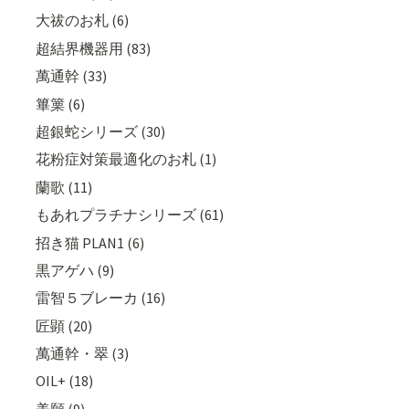
大祓のお札 (6)
超結界機器用 (83)
萬通幹 (33)
篳篥 (6)
超銀蛇シリーズ (30)
花粉症対策最適化のお札 (1)
蘭歌 (11)
もあれプラチナシリーズ (61)
招き猫 PLAN1 (6)
黒アゲハ (9)
雷智５ブレーカ (16)
匠顕 (20)
萬通幹・翠 (3)
OIL+ (18)
美願 (9)