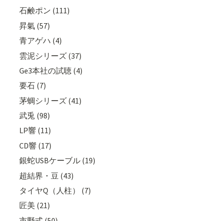
石鹸ポン (111)
昇氣 (57)
青アゲハ (4)
雲泥シリーズ (37)
Ge3本社の試聴 (4)
要石 (7)
茅蜩シリーズ (41)
武兎 (98)
LP響 (11)
CD響 (17)
銀蛇USBケーブル (19)
超結界・豆 (43)
タイヤQ（人柱） (7)
匠美 (21)
市野式 (50)