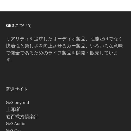
GE3について
リアリティを追求したオーディオ製品、性能だけでなく
快適性と楽しさを向上させるカー製品、いろいろな意味
で健全であるためのライフ製品を開発・販売していま
す。
関連サイト
Ge3 beyond
上耳噺
壱百弐拾倶楽部
Ge3 Audio
Ge3 Car