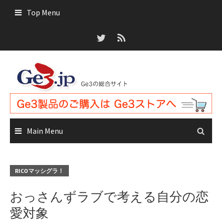
Skip
Top Menu
to
content
Main Menu
RICOマッシグラ！
おっさんずラブで考える自分の恋
愛対象