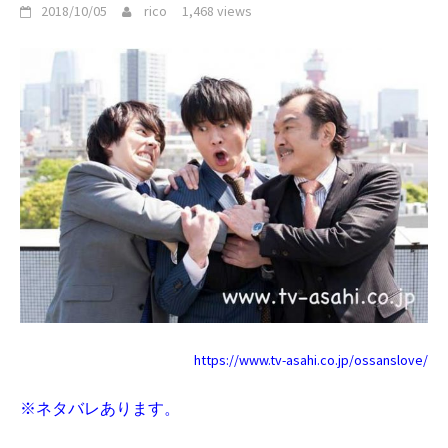
2018/10/05
rico
1,468 views
https://www.tv-asahi.co.jp/ossanslove/
※ネタバレあります。