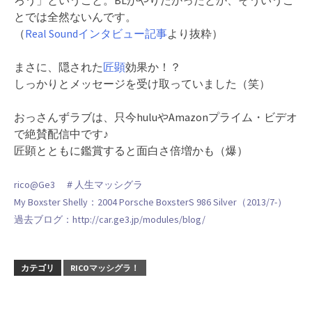
とでは全然ないんです。
（
Real Soundインタビュー記事
より抜粋）
まさに、隠された
匠顕
効果か！？
しっかりとメッセージを受け取っていました（笑）
おっさんずラブは、只今huluやAmazonプライム・ビデオ
で絶賛配信中です♪
匠顕とともに鑑賞すると面白さ倍増かも（爆）
rico@Ge3 ＃人生マッシグラ
My Boxster Shelly：2004 Porsche BoxsterS 986 Silver（2013/7-）
過去ブログ：http://car.ge3.jp/modules/blog/
カテゴリ
RICOマッシグラ！