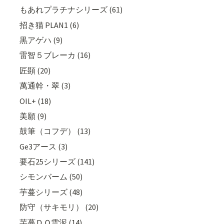
もあれプラチナシリーズ (61)
招き猫 PLAN1 (6)
黒アゲハ (9)
雷智５ブレーカ (16)
匠顕 (20)
萬通幹・翠 (3)
OIL+ (18)
美願 (9)
鼓筆（コフデ） (13)
Ge3アース (3)
要石25シリーズ (141)
シモンバーム (50)
芋蔓シリーズ (48)
防守（サキモリ） (20)
芋蔓ＤＱ雲泥 (14)