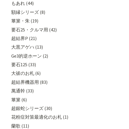
もあれ (44)
額縁シリーズ (8)
篳篥・朱 (19)
要石25・クルマ用 (42)
超結界P (21)
大黒アゲハ (13)
Ge3的逆ホーン (2)
要石125 (33)
大祓のお札 (6)
超結界機器用 (83)
萬通幹 (33)
篳篥 (6)
超銀蛇シリーズ (30)
花粉症対策最適化のお札 (1)
蘭歌 (11)