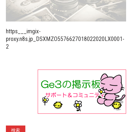
https___imgix-
proxy.n8s.jp_DSXMZO5576627018022020LX0001-
2
検索