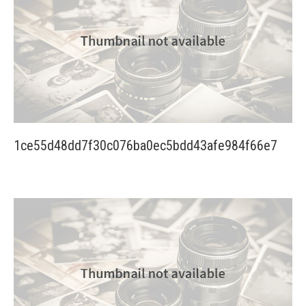
1ce55d48dd7f30c076ba0ec5bdd43afe984f66e7