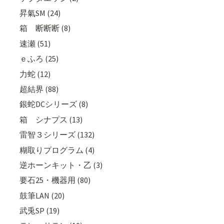
昇氣SM (24)
箱 断断断 (8)
速瀬 (51)
ｅふろ (25)
力蛇 (12)
超結界 (88)
銀蛇DCシリーズ (8)
箱 シナプス (13)
雷智３シリーズ (132)
糊取りプログラム (4)
逆ホーンキット・乙 (3)
要石25・機器用 (80)
鼓筆LAN (20)
武兎SP (19)