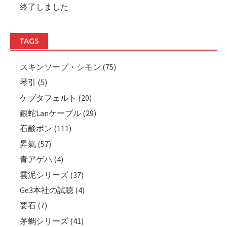
終了しました
TAGS
スキンソープ・シモン (75)
琴引 (5)
ケブタフェルト (20)
銀蛇Lanケーブル (29)
石鹸ポン (111)
昇氣 (57)
青アゲハ (4)
雲泥シリーズ (37)
Ge3本社の試聴 (4)
要石 (7)
茅蜩シリーズ (41)