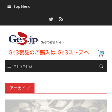
Skip
Top Menu
to
content
Main Menu
アーカイブ