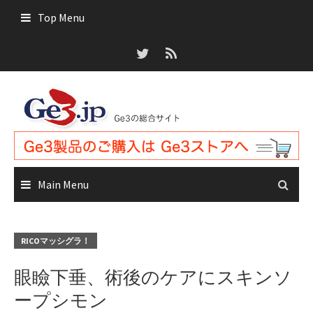
Skip
Top Menu
to
content
Main Menu
RICOマッシグラ！
眼瞼下垂、術後のケアにスキンソ
ープシモン