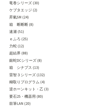
竜巻シリーズ (30)
ケブタエッジ (2)
昇氣SM (24)
箱 断断断 (8)
速瀬 (51)
ｅふろ (25)
力蛇 (12)
超結界 (88)
銀蛇DCシリーズ (8)
箱 シナプス (13)
雷智３シリーズ (132)
糊取りプログラム (4)
逆ホーンキット・乙 (3)
要石25・機器用 (80)
鼓筆LAN (20)