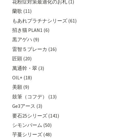
花粉症対策最適化のお札 (1)
蘭歌 (11)
もあれプラチナシリーズ (61)
招き猫 PLAN1 (6)
黒アゲハ (9)
雷智５ブレーカ (16)
匠顕 (20)
萬通幹・翠 (3)
OIL+ (18)
美願 (9)
鼓筆（コフデ） (13)
Ge3アース (3)
要石25シリーズ (141)
シモンバーム (50)
芋蔓シリーズ (48)