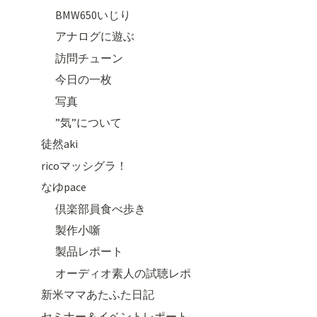
BMW650いじり
アナログに遊ぶ
訪問チューン
今日の一枚
写真
”気”について
徒然aki
ricoマッシグラ！
なゆpace
倶楽部員食べ歩き
製作小噺
製品レポート
オーディオ素人の試聴レポ
新米ママあたふた日記
セミナー＆イベントレポート