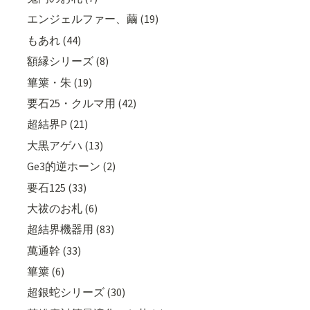
エンジェルファー、繭 (19)
もあれ (44)
額縁シリーズ (8)
篳篥・朱 (19)
要石25・クルマ用 (42)
超結界P (21)
大黒アゲハ (13)
Ge3的逆ホーン (2)
要石125 (33)
大祓のお札 (6)
超結界機器用 (83)
萬通幹 (33)
篳篥 (6)
超銀蛇シリーズ (30)