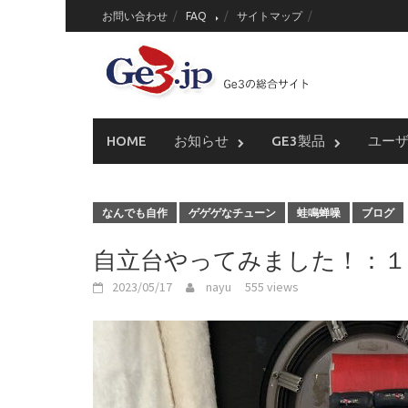
Skip
お問い合わせ
FAQ
サイトマップ
to
content
HOME
お知らせ
GE3製品
ユー
なんでも自作
ゲゲゲなチューン
蛙鳴蝉噪
ブログ
自立台やってみました！：１
2023/05/17
nayu
555 views