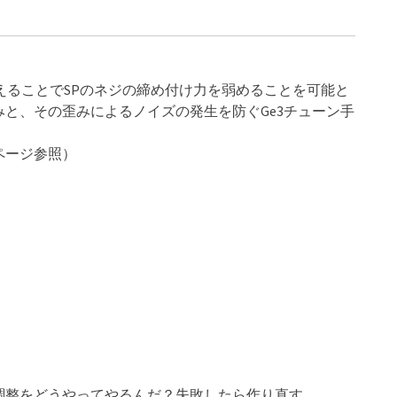
えることでSPのネジの締め付け力を弱めることを可能と
と、その歪みによるノイズの発生を防ぐGe3チューン手
ページ参照）
調整をどうやってやるんだ？失敗したら作り直す