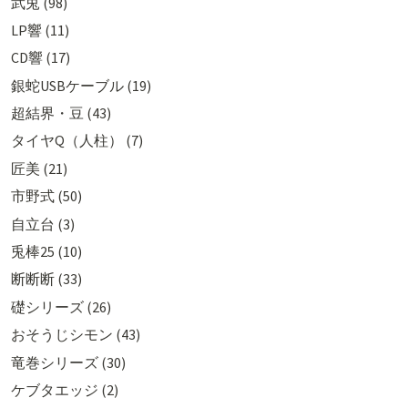
武兎 (98)
LP響 (11)
CD響 (17)
銀蛇USBケーブル (19)
超結界・豆 (43)
タイヤQ（人柱） (7)
匠美 (21)
市野式 (50)
自立台 (3)
兎棒25 (10)
断断断 (33)
礎シリーズ (26)
おそうじシモン (43)
竜巻シリーズ (30)
ケブタエッジ (2)