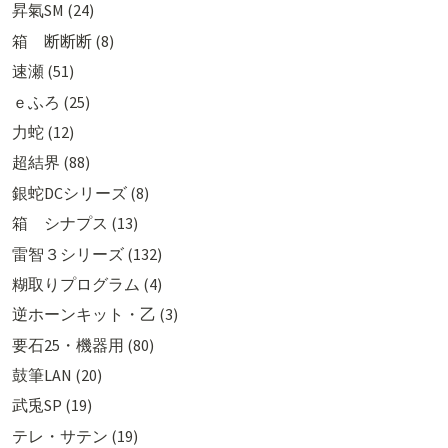
昇氣SM (24)
箱 断断断 (8)
速瀬 (51)
ｅふろ (25)
力蛇 (12)
超結界 (88)
銀蛇DCシリーズ (8)
箱 シナプス (13)
雷智３シリーズ (132)
糊取りプログラム (4)
逆ホーンキット・乙 (3)
要石25・機器用 (80)
鼓筆LAN (20)
武兎SP (19)
テレ・サテン (19)