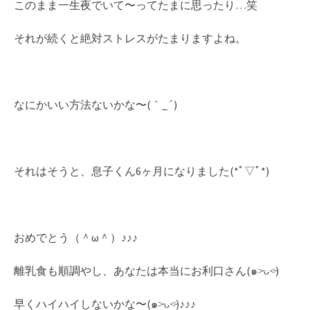
このまま一生夜でいて〜ってたまに思ったり…笑
それが続くと絶対ストレスがたまりますよね。
なにかいい方法ないかな〜(｀_´)ゞ
それはそうと、息子くん6ヶ月になりました(*ﾟ▽ﾟ*)
おめでとう（＾ω＾）♪♪♪
離乳食も順調やし、あなたは本当にお利口さん(๑˃̵ᴗ˂̵)
早くハイハイしないかな〜(๑˃̵ᴗ˂̵)♪♪♪