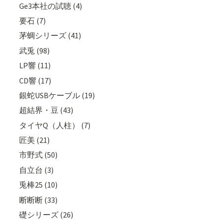
Ge3本社の試聴 (4)
要石 (7)
茅蜩シリーズ (41)
武兎 (98)
LP響 (11)
CD響 (17)
銀蛇USBケーブル (19)
超結界・豆 (43)
タイヤQ（人柱） (7)
匠美 (21)
市野式 (50)
自立台 (3)
兎棒25 (10)
断断断 (33)
礎シリーズ (26)