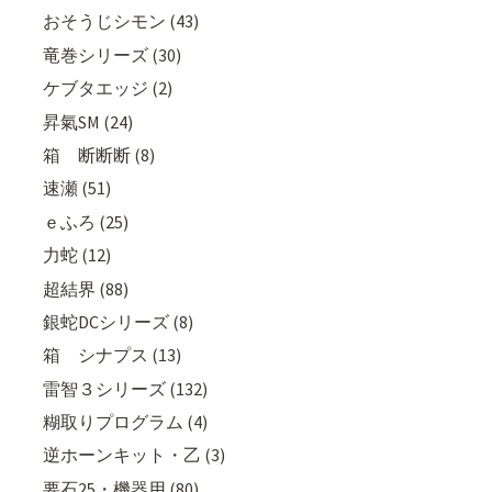
おそうじシモン (43)
竜巻シリーズ (30)
ケブタエッジ (2)
昇氣SM (24)
箱 断断断 (8)
速瀬 (51)
ｅふろ (25)
力蛇 (12)
超結界 (88)
銀蛇DCシリーズ (8)
箱 シナプス (13)
雷智３シリーズ (132)
糊取りプログラム (4)
逆ホーンキット・乙 (3)
要石25・機器用 (80)