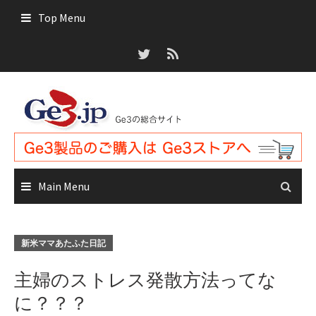
Skip
Top Menu
to
content
Main Menu
新米ママあたふた日記
主婦のストレス発散方法ってな
に？？？