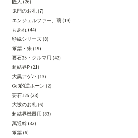
匠人 (26)
鬼門のお札 (7)
エンジェルファー、繭 (19)
もあれ (44)
額縁シリーズ (8)
篳篥・朱 (19)
要石25・クルマ用 (42)
超結界P (21)
大黒アゲハ (13)
Ge3的逆ホーン (2)
要石125 (33)
大祓のお札 (6)
超結界機器用 (83)
萬通幹 (33)
篳篥 (6)