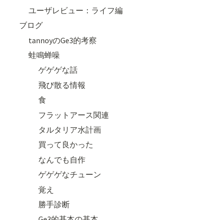
ユーザレビュー：ライフ編
ブログ
tannoyのGe3的考察
蛙鳴蝉噪
ゲゲゲな話
飛び散る情報
食
フラットアース関連
タルタリア水計画
買って良かった
なんでも自作
ゲゲゲなチューン
覚え
勝手診断
Ge3的基本の基本