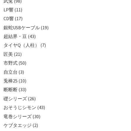
武兎 (98)
LP響 (11)
CD響 (17)
銀蛇USBケーブル (19)
超結界・豆 (43)
タイヤQ（人柱） (7)
匠美 (21)
市野式 (50)
自立台 (3)
兎棒25 (10)
断断断 (33)
礎シリーズ (26)
おそうじシモン (43)
竜巻シリーズ (30)
ケブタエッジ (2)