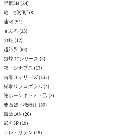
昇氣SM (24)
箱 断断断 (8)
速瀬 (51)
ｅふろ (25)
力蛇 (12)
超結界 (88)
銀蛇DCシリーズ (8)
箱 シナプス (13)
雷智３シリーズ (132)
糊取りプログラム (4)
逆ホーンキット・乙 (3)
要石25・機器用 (80)
鼓筆LAN (20)
武兎SP (19)
テレ・サテン (19)