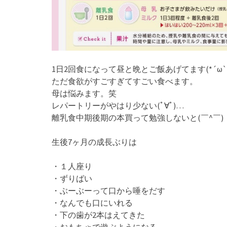
1日2回食になって昼と晩とご飯あげてます(*´ω`*
ただ食欲がすごすぎてすごい食べます。
母は悩みます。笑
レパートリーがやはり少ない(ﾟ∀ﾟ)…
離乳食中期後期の本買って勉強しないと(￣^￣)
生後7ヶ月の成長ぶりは
・１人座り
・ずりばい
・ぶーぶーって口から唾をだす
・なんでも口にいれる
・下の歯が2本はえてきた