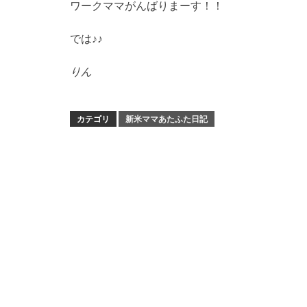
ワークママがんばりまーす！！
では♪♪
りん
カテゴリ
新米ママあたふた日記