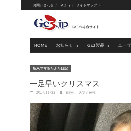
Skip
お問い合わせ
FAQ
サイトマップ
to
content
HOME
お知らせ
GE3製品
ユー
新米ママあたふた日記
一足早いクリスマス
2017/11/22
nayu
978 views