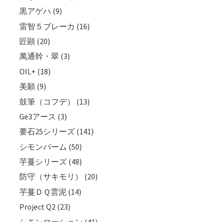
黒アゲハ (9)
雷智５ブレーカ (16)
匠顕 (20)
萬通幹・翠 (3)
OIL+ (18)
美願 (9)
鼓筆（コフデ） (13)
Ge3アース (3)
要石25シリーズ (141)
シモンバーム (50)
芋蔓シリーズ (48)
防守（サキモリ） (20)
芋蔓ＤＱ雲泥 (14)
Project Q2 (23)
シモンローション (41)