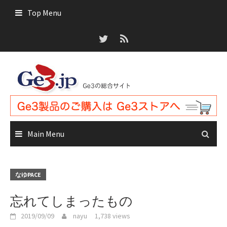
Skip
Top Menu
to
content
Main Menu
なゆPACE
忘れてしまったもの
2019/09/09
nayu
1,738 views