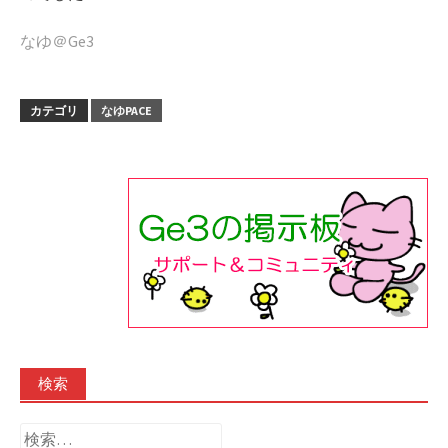
なゆ＠Ge3
カテゴリ
なゆPACE
検索
検