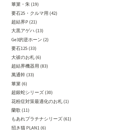
篳篥・朱 (19)
要石25・クルマ用 (42)
超結界P (21)
大黒アゲハ (13)
Ge3的逆ホーン (2)
要石125 (33)
大祓のお札 (6)
超結界機器用 (83)
萬通幹 (33)
篳篥 (6)
超銀蛇シリーズ (30)
花粉症対策最適化のお札 (1)
蘭歌 (11)
もあれプラチナシリーズ (61)
招き猫 PLAN1 (6)