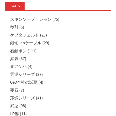
TAGS
スキンソープ・シモン (75)
琴引 (5)
ケブタフェルト (20)
銀蛇Lanケーブル (29)
石鹸ポン (111)
昇氣 (57)
青アゲハ (4)
雲泥シリーズ (37)
Ge3本社の試聴 (4)
要石 (7)
茅蜩シリーズ (41)
武兎 (98)
LP響 (11)