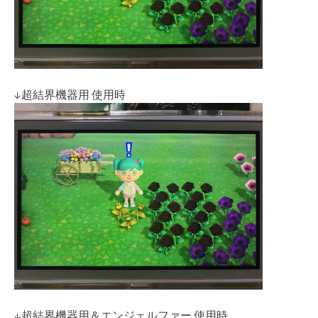
↓超結界機器用 使用時
↓超結界機器用＆エンジェルファー 使用時