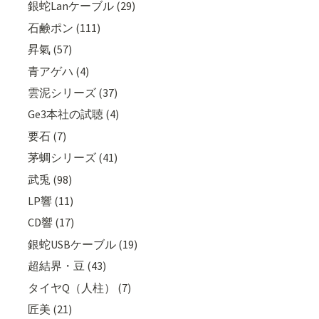
銀蛇Lanケーブル (29)
石鹸ポン (111)
昇氣 (57)
青アゲハ (4)
雲泥シリーズ (37)
Ge3本社の試聴 (4)
要石 (7)
茅蜩シリーズ (41)
武兎 (98)
LP響 (11)
CD響 (17)
銀蛇USBケーブル (19)
超結界・豆 (43)
タイヤQ（人柱） (7)
匠美 (21)