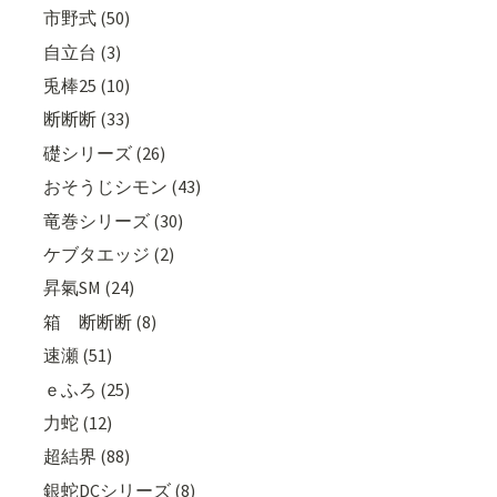
市野式 (50)
自立台 (3)
兎棒25 (10)
断断断 (33)
礎シリーズ (26)
おそうじシモン (43)
竜巻シリーズ (30)
ケブタエッジ (2)
昇氣SM (24)
箱 断断断 (8)
速瀬 (51)
ｅふろ (25)
力蛇 (12)
超結界 (88)
銀蛇DCシリーズ (8)