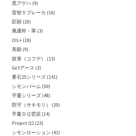
黒アゲハ (9)
雷智５ブレーカ (16)
匠顕 (20)
萬通幹・翠 (3)
OIL+ (18)
美願 (9)
鼓筆（コフデ） (13)
Ge3アース (3)
要石25シリーズ (141)
シモンバーム (50)
芋蔓シリーズ (48)
防守（サキモリ） (20)
芋蔓ＤＱ雲泥 (14)
Project Q2 (23)
シモンローション (41)