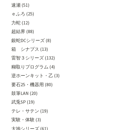
速瀬 (51)
ｅふろ (25)
力蛇 (12)
超結界 (88)
銀蛇DCシリーズ (8)
箱 シナプス (13)
雷智３シリーズ (132)
糊取りプログラム (4)
逆ホーンキット・乙 (3)
要石25・機器用 (80)
鼓筆LAN (20)
武兎SP (19)
テレ・サテン (19)
実験・体験 (3)
大地シリーズ (61)