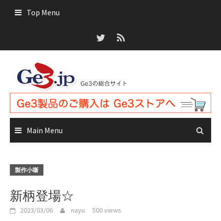
Skip
Top Menu
to
content
Main Menu
製作小噺
新柄登場☆
2023/03/06
nayu
500 views