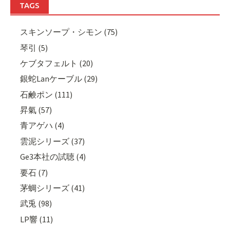
TAGS
スキンソープ・シモン (75)
琴引 (5)
ケブタフェルト (20)
銀蛇Lanケーブル (29)
石鹸ポン (111)
昇氣 (57)
青アゲハ (4)
雲泥シリーズ (37)
Ge3本社の試聴 (4)
要石 (7)
茅蜩シリーズ (41)
武兎 (98)
LP響 (11)