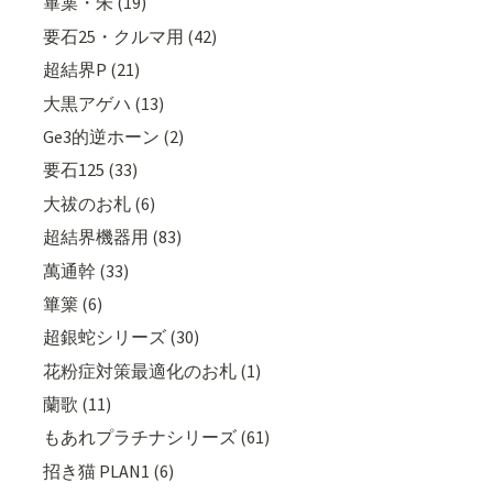
篳篥・朱 (19)
要石25・クルマ用 (42)
超結界P (21)
大黒アゲハ (13)
Ge3的逆ホーン (2)
要石125 (33)
大祓のお札 (6)
超結界機器用 (83)
萬通幹 (33)
篳篥 (6)
超銀蛇シリーズ (30)
花粉症対策最適化のお札 (1)
蘭歌 (11)
もあれプラチナシリーズ (61)
招き猫 PLAN1 (6)