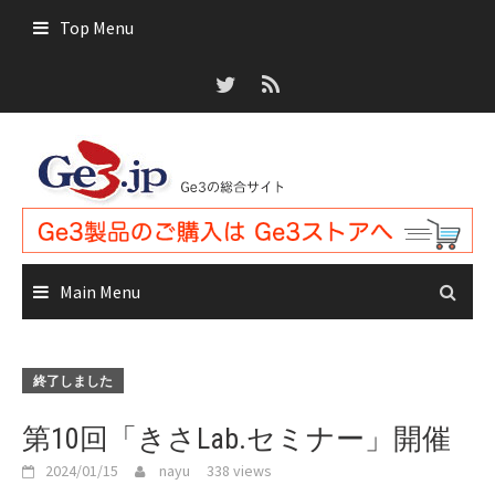
Skip
Top Menu
to
content
Main Menu
終了しました
第10回「きさLab.セミナー」開催
2024/01/15
nayu
338 views