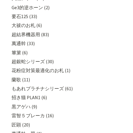
Ge3的逆ホーン (2)
要石125 (33)
大祓のお札 (6)
超結界機器用 (83)
萬通幹 (33)
篳篥 (6)
超銀蛇シリーズ (30)
花粉症対策最適化のお札 (1)
蘭歌 (11)
もあれプラチナシリーズ (61)
招き猫 PLAN1 (6)
黒アゲハ (9)
雷智５ブレーカ (16)
匠顕 (20)