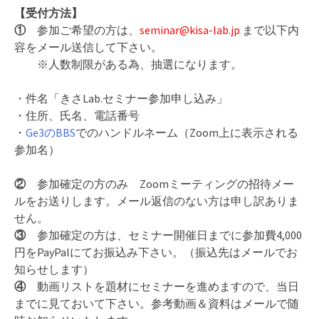
【受付方法】
①
参加ご希望の方は、
seminar@kisa-lab.jp
まで以下内
容をメール送信して下さい。
※人数制限がある為、抽選になります。
・件名「きさLab.セミナー参加申し込み」
・住所、氏名、電話番号
・
Ge3のBBS
でのハンドルネーム（Zoom上に表示される
参加名）
②
参加確定の方のみ Zoomミーティングの招待メー
ルをお送りします。メール返信のない方は申し訳ありま
せん。
③
参加確定の方は、セミナー開催日までに参加費4,000
円をPayPalにてお振込み下さい。（振込先はメールでお
知らせします）
④
動画リストを題材にセミナーを進めますので、当日
までに見ておいて下さい。参考動画＆資料はメールで随