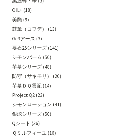
萬通幹・翠 (3)
OIL+ (18)
美願 (9)
鼓筆（コフデ） (13)
Ge3アース (3)
要石25シリーズ (141)
シモンバーム (50)
芋蔓シリーズ (48)
防守（サキモリ） (20)
芋蔓ＤＱ雲泥 (14)
Project Q2 (23)
シモンローション (41)
銀蛇シリーズ (50)
Qシート (36)
Ｑミルフィーユ (16)