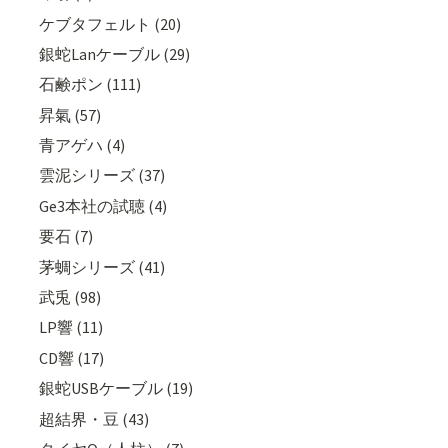
ケブタフェルト (20)
銀蛇Lanケーブル (29)
石鹸ポン (111)
昇氣 (57)
青アゲハ (4)
雲泥シリーズ (37)
Ge3本社の試聴 (4)
要石 (7)
茅蜩シリーズ (41)
武兎 (98)
LP響 (11)
CD響 (17)
銀蛇USBケーブル (19)
超結界・豆 (43)