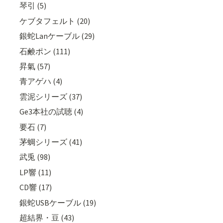
琴引 (5)
ケブタフェルト (20)
銀蛇Lanケーブル (29)
石鹸ポン (111)
昇氣 (57)
青アゲハ (4)
雲泥シリーズ (37)
Ge3本社の試聴 (4)
要石 (7)
茅蜩シリーズ (41)
武兎 (98)
LP響 (11)
CD響 (17)
銀蛇USBケーブル (19)
超結界・豆 (43)