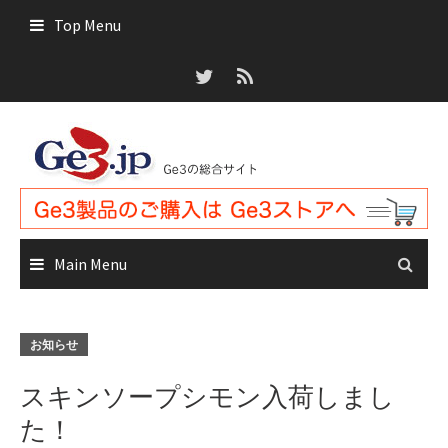
Skip
Top Menu
to
content
Main Menu
お知らせ
スキンソープシモン入荷しまし
た！