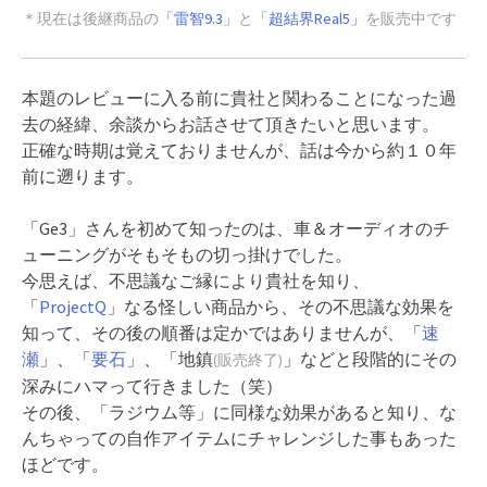
＊現在は後継商品の
「雷智9.3」
と
「超結界Real5」
を販売中です
本題のレビューに入る前に貴社と関わることになった過
去の経緯、余談からお話させて頂きたいと思います。
正確な時期は覚えておりませんが、話は今から約１０年
前に遡ります。
「Ge3」さんを初めて知ったのは、車＆オーディオのチ
ューニングがそもそもの切っ掛けでした。
今思えば、不思議なご縁により貴社を知り、
「
ProjectQ
」なる怪しい商品から、その不思議な効果を
知って、その後の順番は定かではありませんが、「
速
瀬
」、「
要石
」、「地鎮
」などと段階的にその
(販売終了)
深みにハマって行きました（笑）
その後、「ラジウム等」に同様な効果があると知り、な
んちゃっての自作アイテムにチャレンジした事もあった
ほどです。