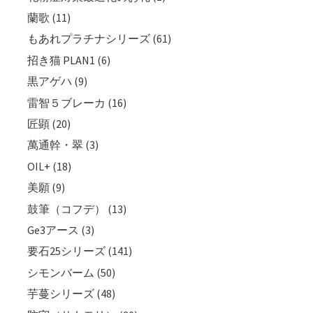
蘭歌 (11)
もあれプラチナシリーズ (61)
招き猫 PLAN1 (6)
黒アゲハ (9)
雷智５ブレーカ (16)
匠顕 (20)
萬通幹・翠 (3)
OIL+ (18)
美願 (9)
鼓筆（コフデ） (13)
Ge3アース (3)
要石25シリーズ (141)
シモンバーム (50)
芋蔓シリーズ (48)