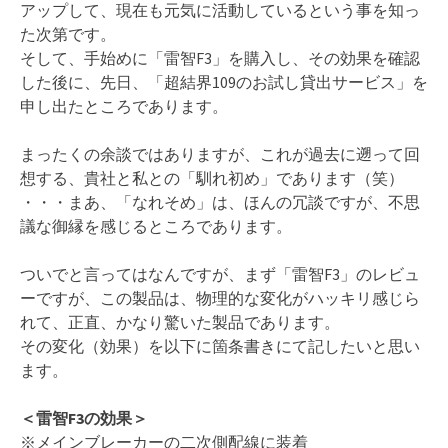
アップして、現在も元気に活動しているという事を知っ
た次第です。
そして、手始めに「雷智F3」を購入し、その効果を確認
した後に、先日、「超結界109のお試し貸出サービス」を
申し出たところであります。
まったくの余談ではありますが、これが過去に遡って回
想する、貴社と私との「馴れ初め」であります（笑）
・・・まあ、「なれそめ」は、ほんの冗談ですが、不思
議な御縁を感じるところであります。
ついでと言ってはなんですが、まず「雷智F3」のレビュ
ーですが、この製品は、物理的な変化がハッキリ感じら
れて、正直、かなり驚いた製品であります。
その変化（効果）を以下に箇条書きにて記したいと思い
ます。
＜雷智F3の効果＞
※メインブレーカーの二次側配線に装着