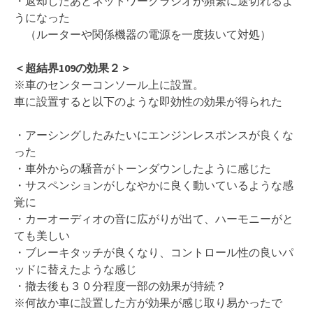
・返却したあとネットワークラジオが頻繁に途切れるよ
うになった
（ルーターや関係機器の電源を一度抜いて対処）
＜超結界109の効果２＞
※車のセンターコンソール上に設置。
車に設置すると以下のような即効性の効果が得られた
・アーシングしたみたいにエンジンレスポンスが良くな
った
・車外からの騒音がトーンダウンしたように感じた
・サスペンションがしなやかに良く動いているような感
覚に
・カーオーディオの音に広がりが出て、ハーモニーがと
ても美しい
・ブレーキタッチが良くなり、コントロール性の良いパ
ッドに替えたような感じ
・撤去後も３０分程度一部の効果が持続？
※何故か車に設置した方が効果が感じ取り易かったで