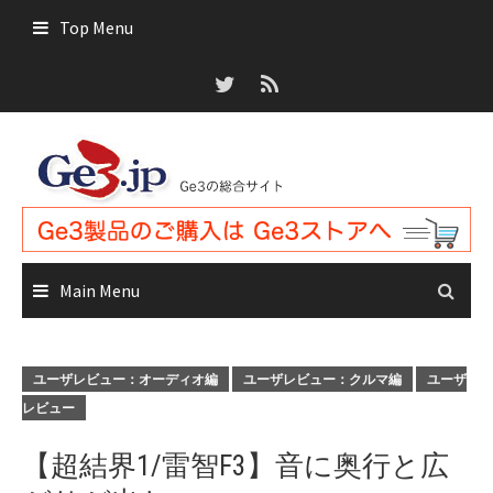
Skip
Top Menu
to
content
Main Menu
ユーザレビュー：オーディオ編
ユーザレビュー：クルマ編
ユーザ
レビュー
【超結界1/雷智F3】音に奥行と広