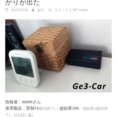
がりが出た
2015/02/28
ge3
コメント
1,487 views
投稿者：MARKさん
使用製品：
雷智F3
・
超結界109
(販売終了)
(「超結界1(販売終
了)」のお試し版)