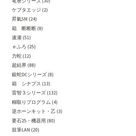
竜巻シリーズ (30)
ケブタエッジ (2)
昇氣SM (24)
箱 断断断 (8)
速瀬 (51)
ｅふろ (25)
力蛇 (12)
超結界 (88)
銀蛇DCシリーズ (8)
箱 シナプス (13)
雷智３シリーズ (132)
糊取りプログラム (4)
逆ホーンキット・乙 (3)
要石25・機器用 (80)
鼓筆LAN (20)