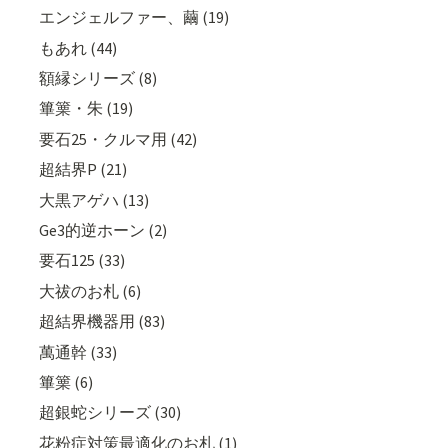
エンジェルファー、繭 (19)
もあれ (44)
額縁シリーズ (8)
篳篥・朱 (19)
要石25・クルマ用 (42)
超結界P (21)
大黒アゲハ (13)
Ge3的逆ホーン (2)
要石125 (33)
大祓のお札 (6)
超結界機器用 (83)
萬通幹 (33)
篳篥 (6)
超銀蛇シリーズ (30)
花粉症対策最適化のお札 (1)