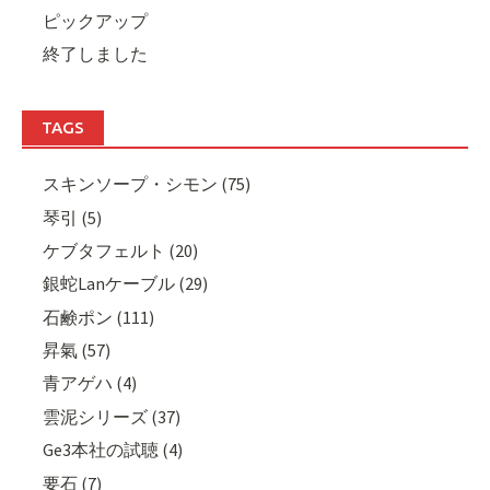
ピックアップ
終了しました
TAGS
スキンソープ・シモン (75)
琴引 (5)
ケブタフェルト (20)
銀蛇Lanケーブル (29)
石鹸ポン (111)
昇氣 (57)
青アゲハ (4)
雲泥シリーズ (37)
Ge3本社の試聴 (4)
要石 (7)