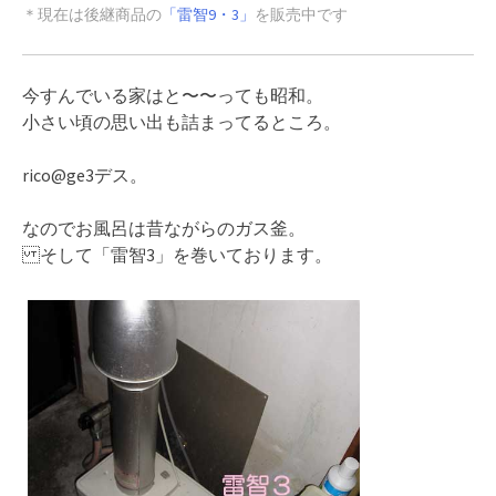
＊現在は後継商品の
「雷智9・3」
を販売中です
今すんでいる家はと〜〜っても昭和。
小さい頃の思い出も詰まってるところ。
rico@ge3デス。
なのでお風呂は昔ながらのガス釜。
そして「雷智3」を巻いております。