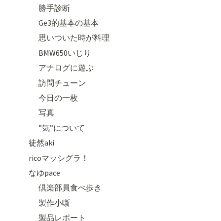
勝手診断
Ge3的基本の基本
思いついた時が料理
BMW650いじり
アナログに遊ぶ
訪問チューン
今日の一枚
写真
”気”について
徒然aki
ricoマッシグラ！
なゆpace
倶楽部員食べ歩き
製作小噺
製品レポート