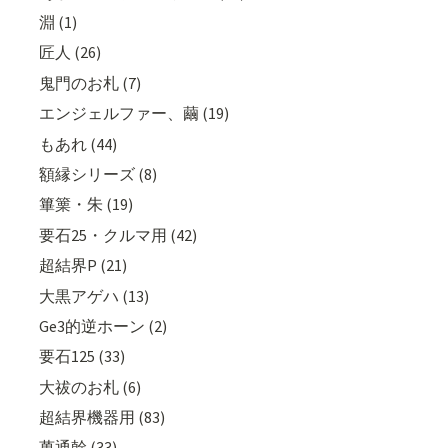
淵 (1)
匠人 (26)
鬼門のお札 (7)
エンジェルファー、繭 (19)
もあれ (44)
額縁シリーズ (8)
篳篥・朱 (19)
要石25・クルマ用 (42)
超結界P (21)
大黒アゲハ (13)
Ge3的逆ホーン (2)
要石125 (33)
大祓のお札 (6)
超結界機器用 (83)
萬通幹 (33)