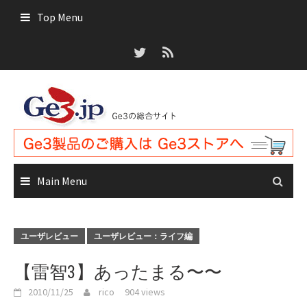
Skip
Top Menu
to
content
Main Menu
ユーザレビュー
ユーザレビュー：ライフ編
【雷智3】あったまる〜〜
2010/11/25
rico
904 views