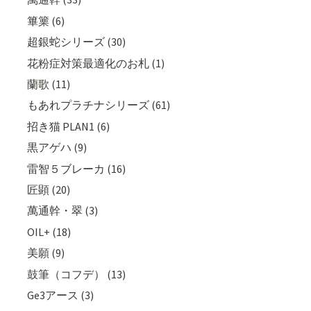
篳篥 (6)
超銀蛇シリーズ (30)
花粉症対策最適化のお札 (1)
蘭歌 (11)
もあれプラチナシリーズ (61)
招き猫 PLAN1 (6)
黒アゲハ (9)
雷智５ブレーカ (16)
匠顕 (20)
萬通幹・翠 (3)
OIL+ (18)
美願 (9)
鼓筆（コフデ） (13)
Ge3アース (3)