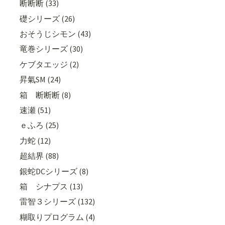
断断断 (33)
礎シリーズ (26)
おそうじシモン (43)
竜巻シリーズ (30)
ケブタエッジ (2)
昇氣SM (24)
箱 断断断 (8)
速瀬 (51)
ｅふろ (25)
力蛇 (12)
超結界 (88)
銀蛇DCシリーズ (8)
箱 シナプス (13)
雷智３シリーズ (132)
糊取りプログラム (4)