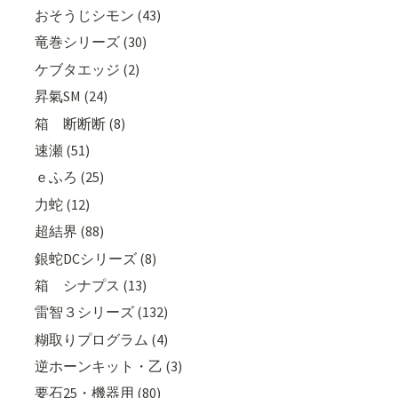
おそうじシモン (43)
竜巻シリーズ (30)
ケブタエッジ (2)
昇氣SM (24)
箱 断断断 (8)
速瀬 (51)
ｅふろ (25)
力蛇 (12)
超結界 (88)
銀蛇DCシリーズ (8)
箱 シナプス (13)
雷智３シリーズ (132)
糊取りプログラム (4)
逆ホーンキット・乙 (3)
要石25・機器用 (80)