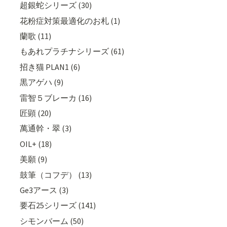
超銀蛇シリーズ (30)
花粉症対策最適化のお札 (1)
蘭歌 (11)
もあれプラチナシリーズ (61)
招き猫 PLAN1 (6)
黒アゲハ (9)
雷智５ブレーカ (16)
匠顕 (20)
萬通幹・翠 (3)
OIL+ (18)
美願 (9)
鼓筆（コフデ） (13)
Ge3アース (3)
要石25シリーズ (141)
シモンバーム (50)