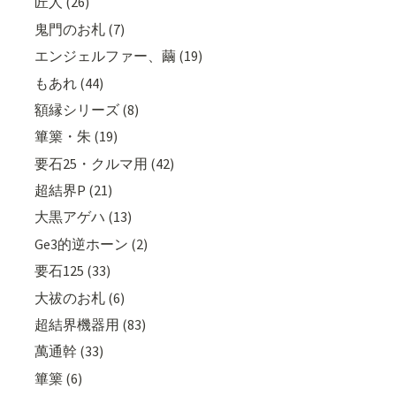
匠人 (26)
鬼門のお札 (7)
エンジェルファー、繭 (19)
もあれ (44)
額縁シリーズ (8)
篳篥・朱 (19)
要石25・クルマ用 (42)
超結界P (21)
大黒アゲハ (13)
Ge3的逆ホーン (2)
要石125 (33)
大祓のお札 (6)
超結界機器用 (83)
萬通幹 (33)
篳篥 (6)