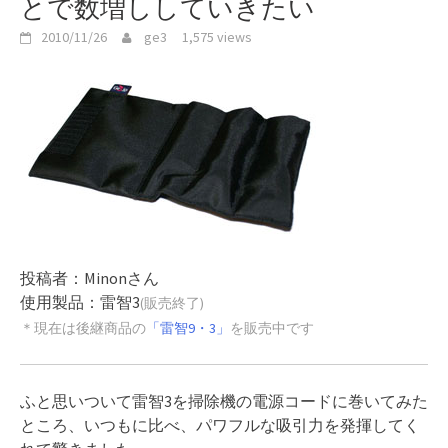
とで数増ししていきたい
2010/11/26
ge3
1,575 views
投稿者：Minonさん
使用製品：雷智3
(販売終了)
＊現在は後継商品の
「雷智9・3」
を販売中です
ふと思いついて雷智3を掃除機の電源コードに巻いてみた
ところ、いつもに比べ、パワフルな吸引力を発揮してく