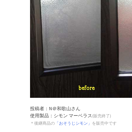
投稿者：N＠和歌山さん
使用製品：シモン マーベラス
(販売終了)
＊後継商品の
「おそうじシモン」
を販売中です