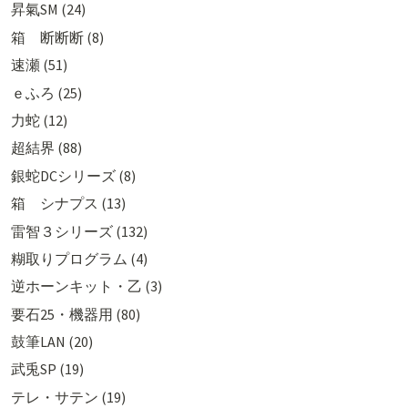
昇氣SM (24)
箱 断断断 (8)
速瀬 (51)
ｅふろ (25)
力蛇 (12)
超結界 (88)
銀蛇DCシリーズ (8)
箱 シナプス (13)
雷智３シリーズ (132)
糊取りプログラム (4)
逆ホーンキット・乙 (3)
要石25・機器用 (80)
鼓筆LAN (20)
武兎SP (19)
テレ・サテン (19)