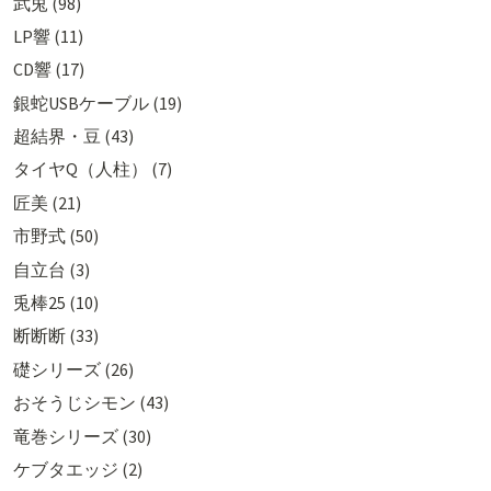
武兎 (98)
LP響 (11)
CD響 (17)
銀蛇USBケーブル (19)
超結界・豆 (43)
タイヤQ（人柱） (7)
匠美 (21)
市野式 (50)
自立台 (3)
兎棒25 (10)
断断断 (33)
礎シリーズ (26)
おそうじシモン (43)
竜巻シリーズ (30)
ケブタエッジ (2)