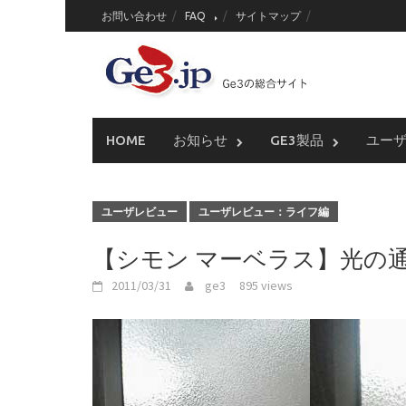
Skip
お問い合わせ
FAQ
サイトマップ
to
content
HOME
お知らせ
GE3製品
ユー
ユーザレビュー
ユーザレビュー：ライフ編
【シモン マーベラス】光の
2011/03/31
ge3
895 views