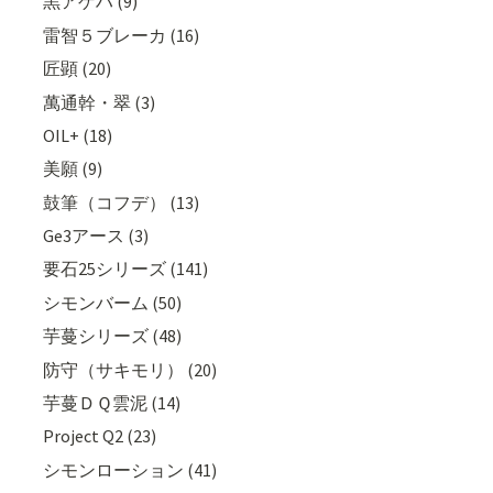
黒アゲハ (9)
雷智５ブレーカ (16)
匠顕 (20)
萬通幹・翠 (3)
OIL+ (18)
美願 (9)
鼓筆（コフデ） (13)
Ge3アース (3)
要石25シリーズ (141)
シモンバーム (50)
芋蔓シリーズ (48)
防守（サキモリ） (20)
芋蔓ＤＱ雲泥 (14)
Project Q2 (23)
シモンローション (41)