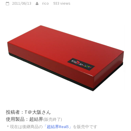
2011/06/13
rico
933 views
投稿者：T＠大阪さん
使用製品：超結界
(販売終了)
＊現在は後継商品の
「超結界Real5」
を販売中です