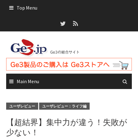
Skip
Top Menu
to
content
Main Menu
ユーザレビュー
ユーザレビュー：ライフ編
【超結界】集中力が違う！失敗が
少ない！