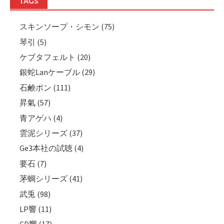
TAGS
スキンソープ・シモン (75)
琴引 (5)
ケブタフェルト (20)
銀蛇Lanケーブル (29)
石鹸ポン (111)
昇氣 (57)
青アゲハ (4)
雲泥シリーズ (37)
Ge3本社の試聴 (4)
要石 (7)
茅蜩シリーズ (41)
武兎 (98)
LP響 (11)