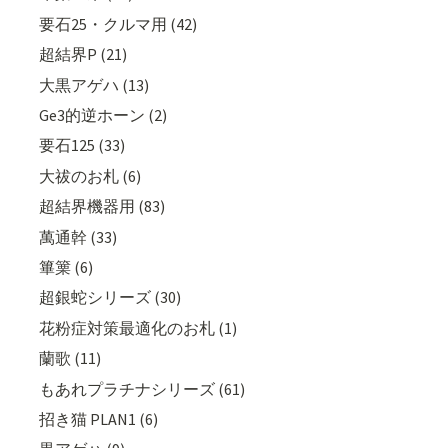
要石25・クルマ用 (42)
超結界P (21)
大黒アゲハ (13)
Ge3的逆ホーン (2)
要石125 (33)
大祓のお札 (6)
超結界機器用 (83)
萬通幹 (33)
篳篥 (6)
超銀蛇シリーズ (30)
花粉症対策最適化のお札 (1)
蘭歌 (11)
もあれプラチナシリーズ (61)
招き猫 PLAN1 (6)