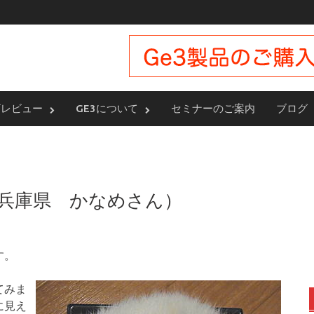
ザレビュー
GE3について
セミナーのご案内
ブログ
兵庫県 かなめさん）
す。
てみま
に見え