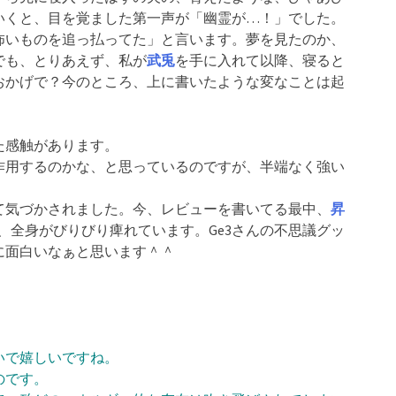
いくと、目を覚ました第一声が「幽霊が…！」でした。
怖いものを追っ払ってた」と言います。夢を見たのか、
でも、とりあえず、私が
武兎
を手に入れて以降、寝ると
おかげで？今のところ、上に書いたような変なことは起
た感触があります。
作用するのかな、と思っているのですが、半端なく強い
て気づかされました。今、レビューを書いてる最中、
昇
、全身がびりびり痺れています。Ge3さんの不思議グッ
に面白いなぁと思います＾＾
いで嬉しいですね。
のです。