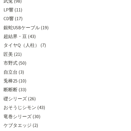
武兎 (98)
LP響 (11)
CD響 (17)
銀蛇USBケーブル (19)
超結界・豆 (43)
タイヤQ（人柱） (7)
匠美 (21)
市野式 (50)
自立台 (3)
兎棒25 (10)
断断断 (33)
礎シリーズ (26)
おそうじシモン (43)
竜巻シリーズ (30)
ケブタエッジ (2)