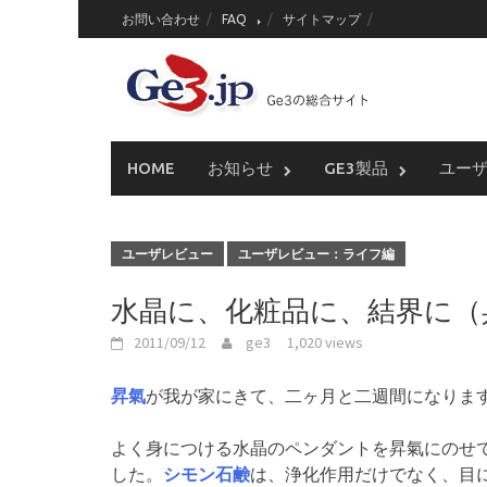
Skip
お問い合わせ
FAQ
サイトマップ
to
content
HOME
お知らせ
GE3製品
ユー
ユーザレビュー
ユーザレビュー：ライフ編
水晶に、化粧品に、結界に（
2011/09/12
ge3
1,020 views
昇氣
が我が家にきて、二ヶ月と二週間になりま
よく身につける水晶のペンダントを昇氣にのせ
した。
シモン石鹸
は、浄化作用だけでなく、目