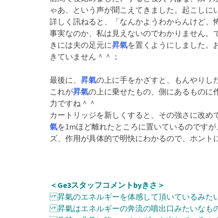
ゃあ、という声が聞こえてきました。起こしに
詳しく訊ねると、「なんかようわからんけど、
事実なのか、私は見えないのでわかりません。
きには夫の足元に
昇氣
を置くようにしました。
きていません＾＾；
最後に、
昇氣
の上に手をかざすと、もんやりし
これが
昇氣
の上に乗せたもの、側にあるものに
力ですね＾＾
カートリッジを新しくすると、その強さに改め
氣
を1mほど離れたところに置いているのですが
ズ、作用が具体的で明快にわかるので、ホント
＜Ge3スタッフコメントbyきさ＞
昇氣のエネルギーを体感して頂いているみた
昇氣はエネルギーの奔流の噴出口みたいなも