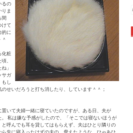
いるの
かりま
る間
つけて
力的に
＾＾
る化粧
た頃、
たね」
ッサガ
、もし
気のせいだろうと打ち消したり、しています＾＾；
に置いて夫婦一緒に寝ていたのですが、ある日、夫が
。 私は嫌な予感がしたので、「そこでは寝ないほうが
」と呼んでも耳を貸してはもらえず、夫はひとり隣りの
から先に寝入ったはずの夫の、脅えたような、ひゃあひ