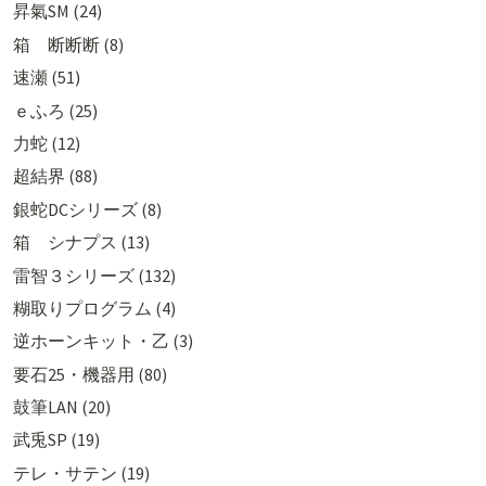
昇氣SM (24)
箱 断断断 (8)
速瀬 (51)
ｅふろ (25)
力蛇 (12)
超結界 (88)
銀蛇DCシリーズ (8)
箱 シナプス (13)
雷智３シリーズ (132)
糊取りプログラム (4)
逆ホーンキット・乙 (3)
要石25・機器用 (80)
鼓筆LAN (20)
武兎SP (19)
テレ・サテン (19)