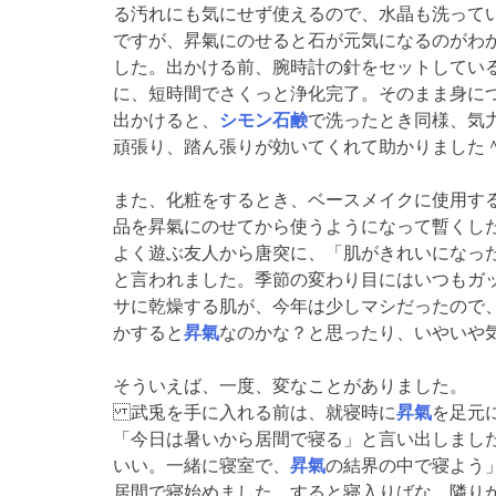
る汚れにも気にせず使えるので、水晶も洗って
ですが、昇氣にのせると石が元気になるのがわ
した。出かける前、腕時計の針をセットしてい
に、短時間でさくっと浄化完了。そのまま身に
出かけると、
シモン石鹸
で洗ったとき同様、気
頑張り、踏ん張りが効いてくれて助かりました
また、化粧をするとき、ベースメイクに使用す
品を昇氣にのせてから使うようになって暫くし
よく遊ぶ友人から唐突に、「肌がきれいになっ
と言われました。季節の変わり目にはいつもガ
サに乾燥する肌が、今年は少しマシだったので
かすると
昇氣
なのかな？と思ったり、いやいや
そういえば、一度、変なことがありました。
武兎を手に入れる前は、就寝時に
昇氣
を足元
「今日は暑いから居間で寝る」と言い出しました
いい。一緒に寝室で、
昇氣
の結界の中で寝よう
居間で寝始めました。すると寝入りばな、隣り