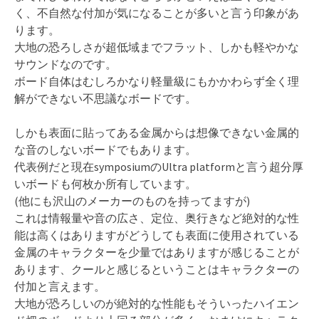
く、不自然な付加が気になることが多いと言う印象があ
ります。
大地の恐ろしさが超低域までフラット、しかも軽やかな
サウンドなのです。
ボード自体はむしろかなり軽量級にもかかわらず全く理
解ができない不思議なボードです。
しかも表面に貼ってある金属からは想像できない金属的
な音のしないボードでもあります。
代表例だと現在symposiumのUltra platformと言う超分厚
いボードも何枚か所有しています。
(他にも沢山のメーカーのものを持ってますが)
これは情報量や音の広さ、定位、奥行きなど絶対的な性
能は高くはありますがどうしても表面に使用されている
金属のキャラクターを少量ではありますが感じることが
あります、クールと感じるということはキャラクターの
付加と言えます。
大地が恐ろしいのが絶対的な性能もそういったハイエン