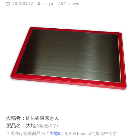
2019/03/12
nayu
7,544 views
投稿者：M.N.＠東京さん
製品名：大地7
(販売終了)
＊現在は後継商品の
「大地8」
をGe3 beyondで販売中です