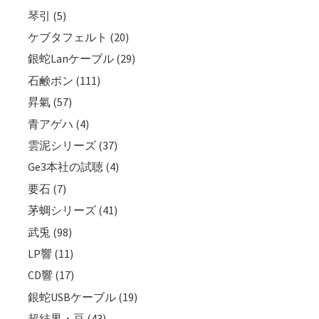
琴引 (5)
ケブタフェルト (20)
銀蛇Lanケーブル (29)
石鹸ポン (111)
昇氣 (57)
青アゲハ (4)
雲泥シリーズ (37)
Ge3本社の試聴 (4)
要石 (7)
茅蜩シリーズ (41)
武兎 (98)
LP響 (11)
CD響 (17)
銀蛇USBケーブル (19)
超結界・豆 (43)