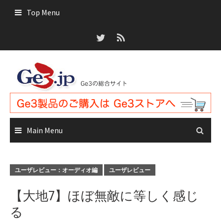
Skip
Top Menu
to
content
Main Menu
ユーザレビュー：オーディオ編
ユーザレビュー
【大地7】ほぼ無敵に等しく感じ
る