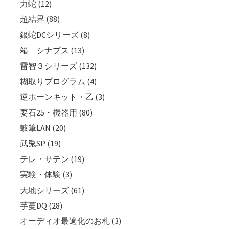
力蛇 (12)
超結界 (88)
銀蛇DCシリーズ (8)
箱 シナプス (13)
雷智３シリーズ (132)
糊取りプログラム (4)
逆ホーンキット・乙 (3)
要石25・機器用 (80)
鼓筆LAN (20)
武兎SP (19)
テレ・サテン (19)
実験・体験 (3)
大地シリーズ (61)
芋蔓DQ (28)
オーディオ最適化のお札 (3)