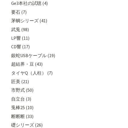
Ge3本社の試聴 (4)
要石 (7)
茅蜩シリーズ (41)
武兎 (98)
LP響 (11)
CD響 (17)
銀蛇USBケーブル (19)
超結界・豆 (43)
タイヤQ（人柱） (7)
匠美 (21)
市野式 (50)
自立台 (3)
兎棒25 (10)
断断断 (33)
礎シリーズ (26)