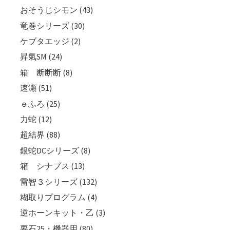
おそうじシモン (43)
竜巻シリーズ (30)
ケブタエッジ (2)
昇氣SM (24)
箱 断断断 (8)
速瀬 (51)
ｅふろ (25)
力蛇 (12)
超結界 (88)
銀蛇DCシリーズ (8)
箱 シナプス (13)
雷智３シリーズ (132)
糊取りプログラム (4)
逆ホーンキット・乙 (3)
要石25・機器用 (80)