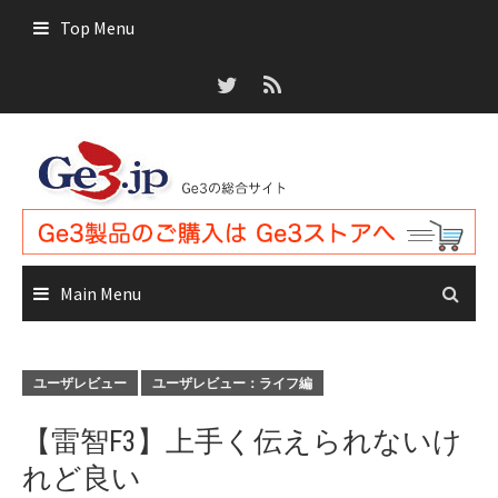
Skip
Top Menu
to
content
Main Menu
ユーザレビュー
ユーザレビュー：ライフ編
【雷智F3】上手く伝えられないけ
れど良い