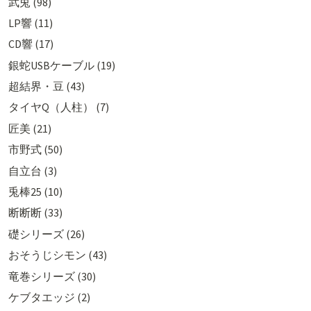
武兎 (98)
LP響 (11)
CD響 (17)
銀蛇USBケーブル (19)
超結界・豆 (43)
タイヤQ（人柱） (7)
匠美 (21)
市野式 (50)
自立台 (3)
兎棒25 (10)
断断断 (33)
礎シリーズ (26)
おそうじシモン (43)
竜巻シリーズ (30)
ケブタエッジ (2)