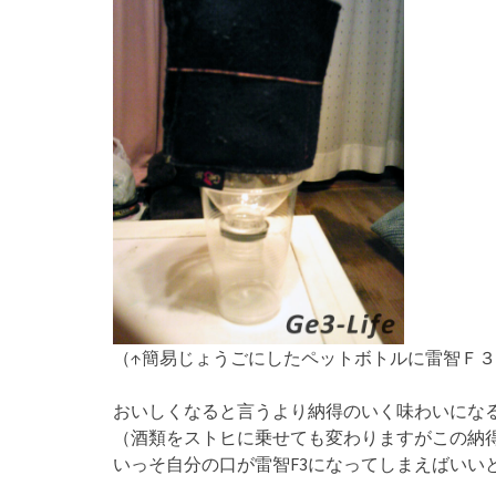
（↑簡易じょうごにしたペットボトルに雷智Ｆ
おいしくなると言うより納得のいく味わいにな
（酒類をストヒに乗せても変わりますがこの納
いっそ自分の口が雷智F3になってしまえばいい