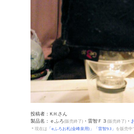
投稿者：K.H.さん
製品名：ｅふろ
・雷智Ｆ３
・
(販売終了)
(販売終了)
＊現在は
「eふろお札(金峰泉用)」
「雷智9.3」
を販売中