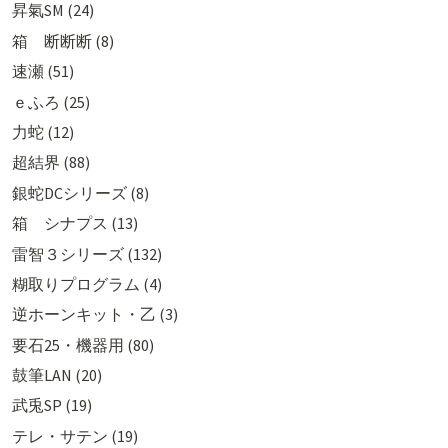
昇氣SM (24)
箱 断断断 (8)
速瀬 (51)
ｅふろ (25)
力蛇 (12)
超結界 (88)
銀蛇DCシリーズ (8)
箱 シナプス (13)
雷智３シリーズ (132)
糊取りプログラム (4)
逆ホーンキット・乙 (3)
要石25・機器用 (80)
鼓筆LAN (20)
武兎SP (19)
テレ・サテン (19)