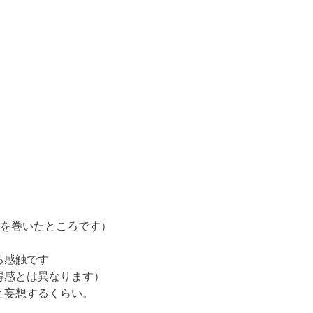
３を巻いたところです）
る感触です
得感とは異なります）
と妄想するくらい。