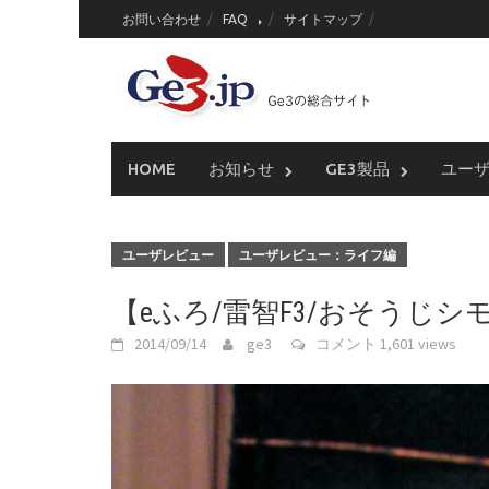
Skip
お問い合わせ
FAQ
サイトマップ
to
content
HOME
お知らせ
GE3製品
ユー
ユーザレビュー
ユーザレビュー：ライフ編
【eふろ/雷智F3/おそうじ
2014/09/14
ge3
コメント
1,601 views