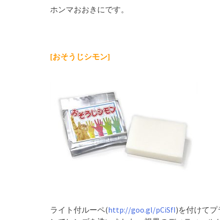
ホンマおおきにです。
[おそうじシモン]
ライト付ルーペ(
http://goo.gl/pCiSfI
)を付けて