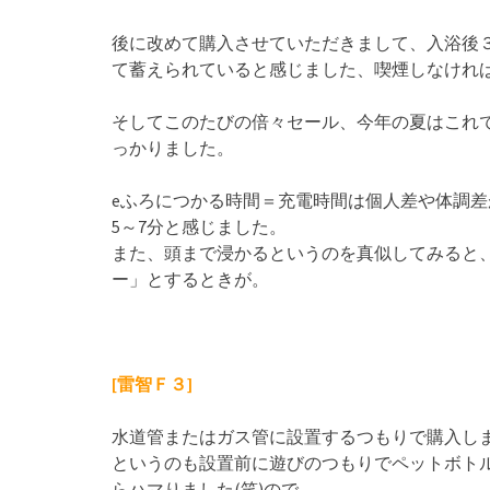
後に改めて購入させていただきまして、入浴後
て蓄えられていると感じました、喫煙しなけれ
そしてこのたびの倍々セール、今年の夏はこれ
っかりました。
eふろにつかる時間＝充電時間は個人差や体調
5～7分と感じました。
また、頭まで浸かるというのを真似してみると
ー」とするときが。
[雷智Ｆ３]
水道管またはガス管に設置するつもりで購入し
というのも設置前に遊びのつもりでペットボト
らハマりました(笑)ので。