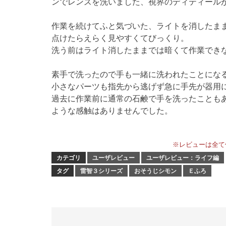
ンでレンズを洗いました、視界のディティール
作業を続けてふと気づいた、ライトを消したま
点けたらえらく見やすくてびっくり。
洗う前はライト消したままでは暗くて作業でき
素手で洗ったので手も一緒に洗われたことにな
小さなパーツも指先から逃げず急に手先が器用
過去に作業前に通常の石鹸で手を洗ったことも
ような感触はありませんでした。
※レビューは全て
カテゴリ
ユーザレビュー
ユーザレビュー：ライフ編
タグ
雷智３シリーズ
おそうじシモン
Ｅふろ