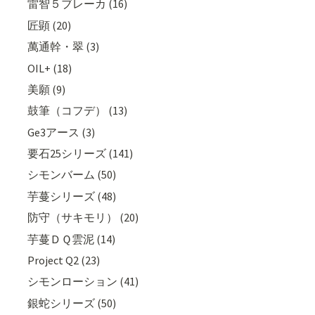
雷智５ブレーカ (16)
匠顕 (20)
萬通幹・翠 (3)
OIL+ (18)
美願 (9)
鼓筆（コフデ） (13)
Ge3アース (3)
要石25シリーズ (141)
シモンバーム (50)
芋蔓シリーズ (48)
防守（サキモリ） (20)
芋蔓ＤＱ雲泥 (14)
Project Q2 (23)
シモンローション (41)
銀蛇シリーズ (50)