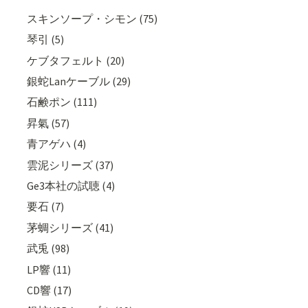
スキンソープ・シモン (75)
琴引 (5)
ケブタフェルト (20)
銀蛇Lanケーブル (29)
石鹸ポン (111)
昇氣 (57)
青アゲハ (4)
雲泥シリーズ (37)
Ge3本社の試聴 (4)
要石 (7)
茅蜩シリーズ (41)
武兎 (98)
LP響 (11)
CD響 (17)