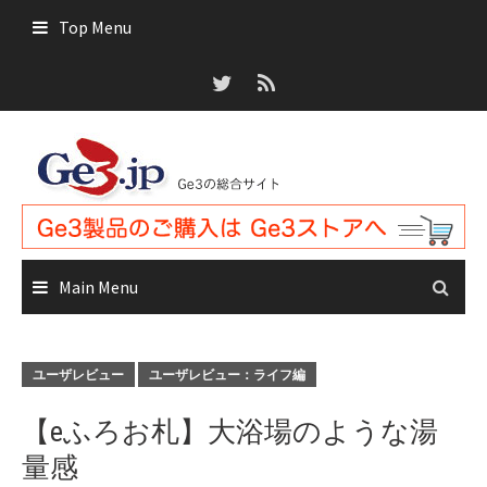
Skip
Top Menu
to
content
Main Menu
ユーザレビュー
ユーザレビュー：ライフ編
【eふろお札】大浴場のような湯
量感