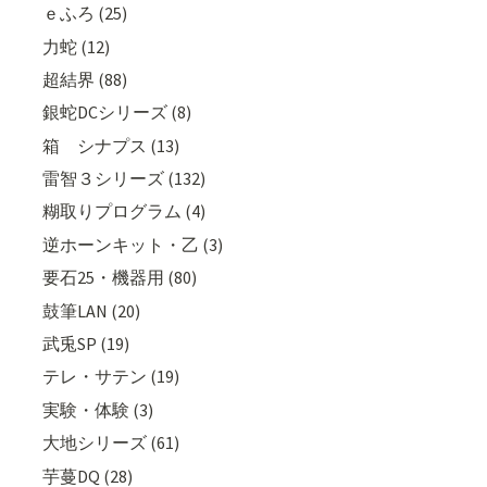
ｅふろ (25)
力蛇 (12)
超結界 (88)
銀蛇DCシリーズ (8)
箱 シナプス (13)
雷智３シリーズ (132)
糊取りプログラム (4)
逆ホーンキット・乙 (3)
要石25・機器用 (80)
鼓筆LAN (20)
武兎SP (19)
テレ・サテン (19)
実験・体験 (3)
大地シリーズ (61)
芋蔓DQ (28)