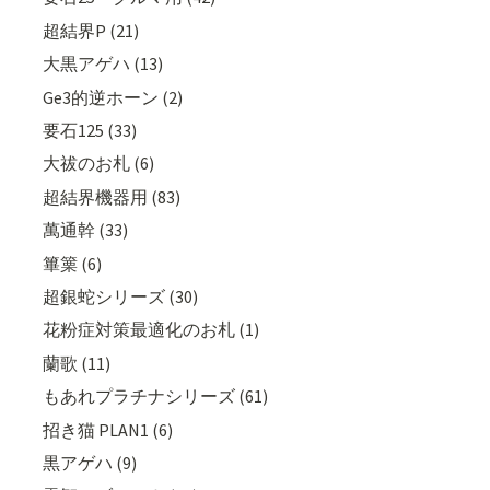
超結界P (21)
大黒アゲハ (13)
Ge3的逆ホーン (2)
要石125 (33)
大祓のお札 (6)
超結界機器用 (83)
萬通幹 (33)
篳篥 (6)
超銀蛇シリーズ (30)
花粉症対策最適化のお札 (1)
蘭歌 (11)
もあれプラチナシリーズ (61)
招き猫 PLAN1 (6)
黒アゲハ (9)