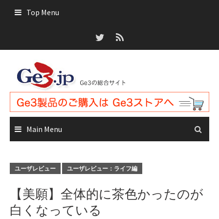
Skip
Top Menu
to
content
Main Menu
ユーザレビュー
ユーザレビュー：ライフ編
【美願】全体的に茶色かったのが
白くなっている