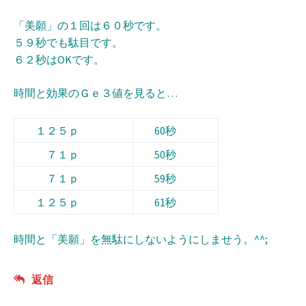
「美願」の１回は６０秒です。
５９秒でも駄目です。
６２秒はOKです。
時間と効果のＧｅ３値を見ると…
１２５ｐ
60秒
７１ｐ
50
秒
７１ｐ
59
秒
１２５ｐ
61
秒
時間と「美願」を無駄にしないようにしませう。^^;
返信