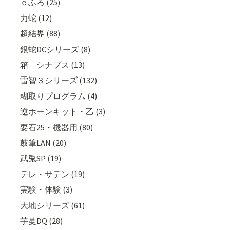
ｅふろ (25)
力蛇 (12)
超結界 (88)
銀蛇DCシリーズ (8)
箱 シナプス (13)
雷智３シリーズ (132)
糊取りプログラム (4)
逆ホーンキット・乙 (3)
要石25・機器用 (80)
鼓筆LAN (20)
武兎SP (19)
テレ・サテン (19)
実験・体験 (3)
大地シリーズ (61)
芋蔓DQ (28)