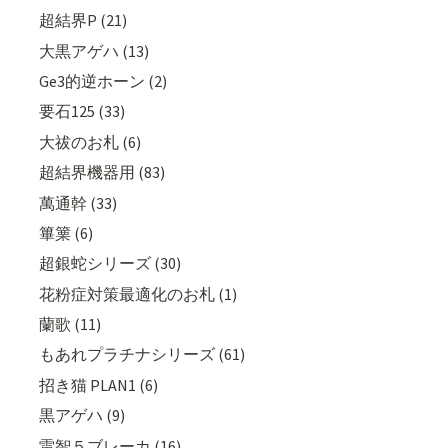
超結界P (21)
大黒アゲハ (13)
Ge3的逆ホーン (2)
要石125 (33)
大祓のお札 (6)
超結界機器用 (83)
萬通幹 (33)
篳篥 (6)
超銀蛇シリーズ (30)
花粉症対策最適化のお札 (1)
蘭歌 (11)
もあれプラチナシリーズ (61)
招き猫 PLAN1 (6)
黒アゲハ (9)
雷智５ブレーカ (16)