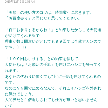
2015年12月5日 1:53 AM
「美願」の使い方のコツは、時間厳守に尽きます。
「お百度参り」と同じだと思ってください。
「百回お参りするからね！」と約束したからこそ天使達
が助けてくれる訳で、
理由が数え間違いだとしても９９回では全然アカンので
すｗ。(T_T)
「１００回お祈りする」との約束を信じて、
天使たちは「
お願いの手紙」を届けにハシゴを登ってく
れます。
あなたの代わりに怖くても"上”に手紙を届けてくれるの
です。
なのに９９回で止めるなんて、それこそハシゴを外され
た気分でしょう。
人間界だと百倍返しされても仕方が無いと思いません
か？