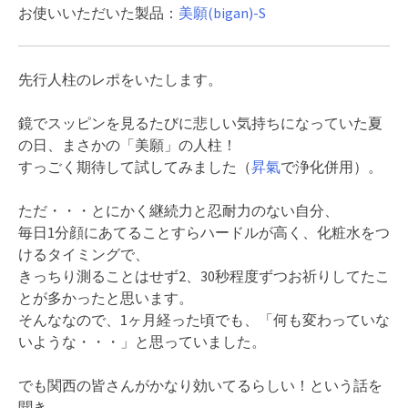
お使いいただいた製品：
美願(bigan)-S
先行人柱のレポをいたします。
鏡でスッピンを見るたびに悲しい気持ちになっていた夏
の日、まさかの「美願」の人柱！
すっごく期待して試してみました（
昇氣
で浄化併用）。
ただ・・・とにかく継続力と忍耐力のない自分、
毎日1分顔にあてることすらハードルが高く、化粧水をつ
けるタイミングで、
きっちり測ることはせず2、30秒程度ずつお祈りしてたこ
とが多かったと思います。
そんななので、1ヶ月経った頃でも、「何も変わっていな
いような・・・」と思っていました。
でも関西の皆さんがかなり効いてるらしい！という話を
聞き、