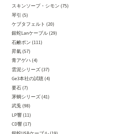
スキンソープ・シモン (75)
琴引 (5)
ケブタフェルト (20)
銀蛇Lanケーブル (29)
石鹸ポン (111)
昇氣 (57)
青アゲハ (4)
雲泥シリーズ (37)
Ge3本社の試聴 (4)
要石 (7)
茅蜩シリーズ (41)
武兎 (98)
LP響 (11)
CD響 (17)
銀蛇USBケーブル (19)