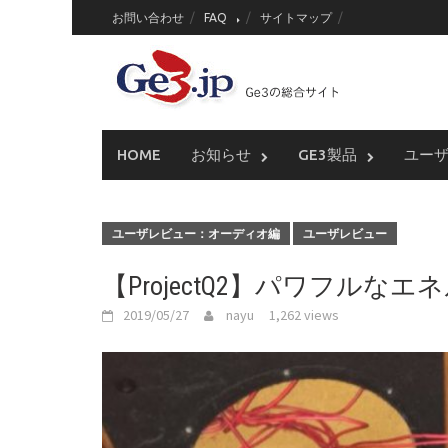
Skip
お問い合わせ
FAQ
サイトマップ
to
content
HOME
お知らせ
GE3製品
ユー
ユーザレビュー：オーディオ編
ユーザレビュー
【ProjectQ2】パワフルな
2019/05/27
nayu
1,262 views