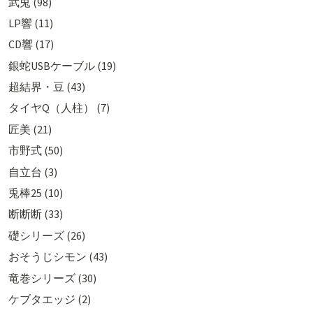
武兎 (98)
LP響 (11)
CD響 (17)
銀蛇USBケーブル (19)
超結界・豆 (43)
タイヤQ（人柱） (7)
匠美 (21)
市野式 (50)
自立台 (3)
兎棒25 (10)
断断断 (33)
礎シリーズ (26)
おそうじシモン (43)
竜巻シリーズ (30)
ケブタエッジ (2)