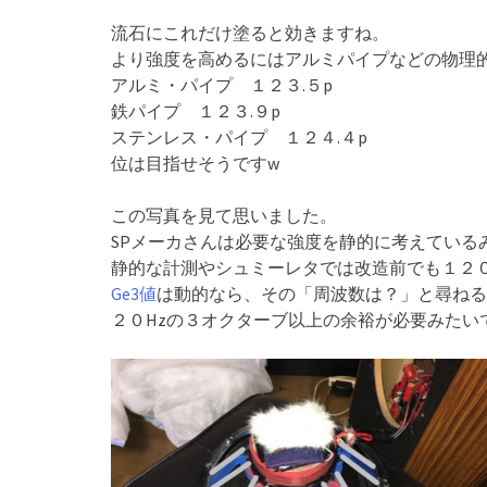
流石にこれだけ塗ると効きますね。
より強度を高めるにはアルミパイプなどの物理
アルミ・パイプ １２３.５p
鉄パイプ １２３.９p
ステンレス・パイプ １２４.４p
位は目指せそうですw
この写真を見て思いました。
SPメーカさんは必要な強度を静的に考えている
静的な計測やシュミーレタでは改造前でも１２０
Ge3値
は動的なら、その「周波数は？」と尋ねる
２０Hzの３オクターブ以上の余裕が必要みたい