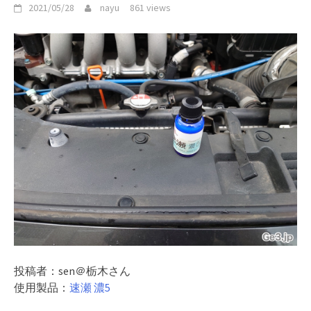
2021/05/28
nayu
861 views
投稿者：sen＠栃木さん
使用製品：
速瀬 濃5