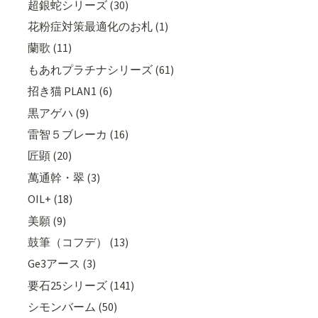
超銀蛇シリーズ (30)
花粉症対策最適化のお札 (1)
蘭歌 (11)
もあれプラチナシリーズ (61)
招き猫 PLAN1 (6)
黒アゲハ (9)
雷智５ブレーカ (16)
匠顕 (20)
萬通幹・翠 (3)
OIL+ (18)
美願 (9)
鼓筆（コフデ） (13)
Ge3アース (3)
要石25シリーズ (141)
シモンバーム (50)