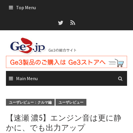
Skip
Top Menu
to
content
Main Menu
ユーザレビュー：クルマ編
ユーザレビュー
【速瀬 濃5】エンジン音は更に静
かに、でも出力アップ