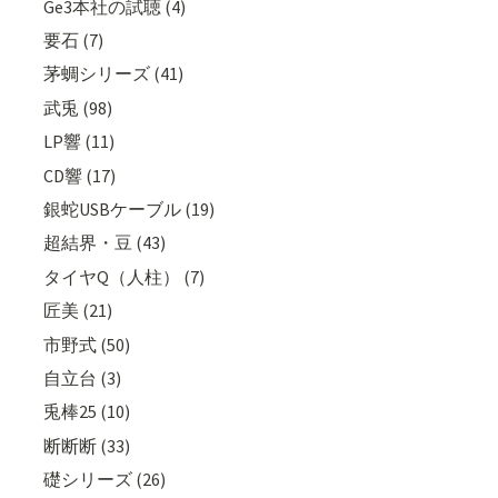
Ge3本社の試聴 (4)
要石 (7)
茅蜩シリーズ (41)
武兎 (98)
LP響 (11)
CD響 (17)
銀蛇USBケーブル (19)
超結界・豆 (43)
タイヤQ（人柱） (7)
匠美 (21)
市野式 (50)
自立台 (3)
兎棒25 (10)
断断断 (33)
礎シリーズ (26)