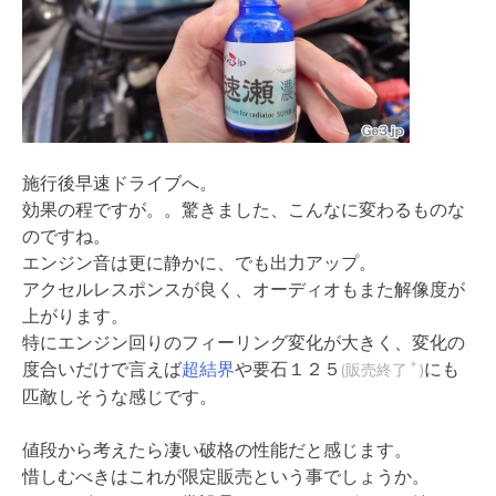
施行後早速ドライブへ。
効果の程ですが。。驚きました、こんなに変わるものな
のですね。
エンジン音は更に静かに、でも出力アップ。
アクセルレスポンスが良く、オーディオもまた解像度が
上がります。
特にエンジン回りのフィーリング変化が大きく、変化の
度合いだけで言えば
超結界
や要石１２５
にも
＊
(販売終了
)
匹敵しそうな感じです。
値段から考えたら凄い破格の性能だと感じます。
惜しむべきはこれが限定販売という事でしょうか。