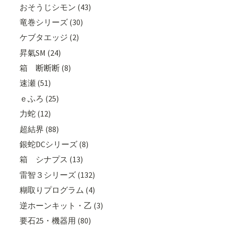
おそうじシモン (43)
竜巻シリーズ (30)
ケブタエッジ (2)
昇氣SM (24)
箱 断断断 (8)
速瀬 (51)
ｅふろ (25)
力蛇 (12)
超結界 (88)
銀蛇DCシリーズ (8)
箱 シナプス (13)
雷智３シリーズ (132)
糊取りプログラム (4)
逆ホーンキット・乙 (3)
要石25・機器用 (80)