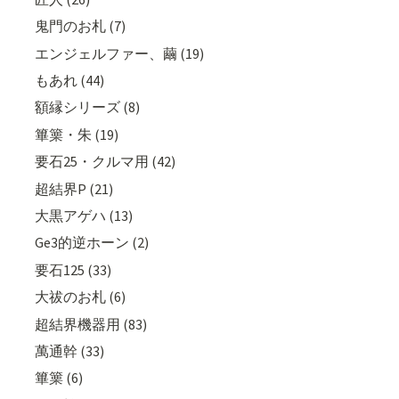
鬼門のお札 (7)
エンジェルファー、繭 (19)
もあれ (44)
額縁シリーズ (8)
篳篥・朱 (19)
要石25・クルマ用 (42)
超結界P (21)
大黒アゲハ (13)
Ge3的逆ホーン (2)
要石125 (33)
大祓のお札 (6)
超結界機器用 (83)
萬通幹 (33)
篳篥 (6)