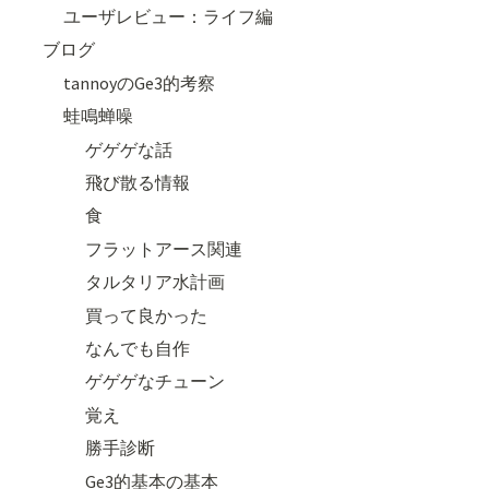
ユーザレビュー：ライフ編
ブログ
tannoyのGe3的考察
蛙鳴蝉噪
ゲゲゲな話
飛び散る情報
食
フラットアース関連
タルタリア水計画
買って良かった
なんでも自作
ゲゲゲなチューン
覚え
勝手診断
Ge3的基本の基本