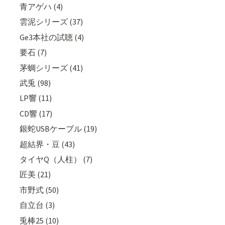
青アゲハ (4)
雲泥シリーズ (37)
Ge3本社の試聴 (4)
要石 (7)
茅蜩シリーズ (41)
武兎 (98)
LP響 (11)
CD響 (17)
銀蛇USBケーブル (19)
超結界・豆 (43)
タイヤQ（人柱） (7)
匠美 (21)
市野式 (50)
自立台 (3)
兎棒25 (10)