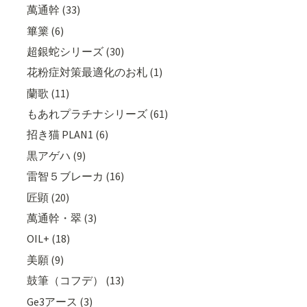
萬通幹 (33)
篳篥 (6)
超銀蛇シリーズ (30)
花粉症対策最適化のお札 (1)
蘭歌 (11)
もあれプラチナシリーズ (61)
招き猫 PLAN1 (6)
黒アゲハ (9)
雷智５ブレーカ (16)
匠顕 (20)
萬通幹・翠 (3)
OIL+ (18)
美願 (9)
鼓筆（コフデ） (13)
Ge3アース (3)