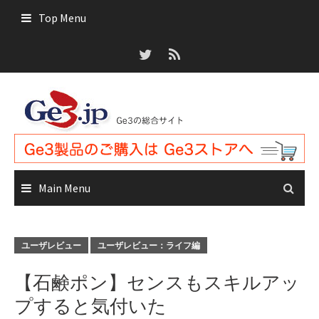
Skip
Top Menu
to
content
Main Menu
ユーザレビュー
ユーザレビュー：ライフ編
【石鹸ポン】センスもスキルアッ
プすると気付いた