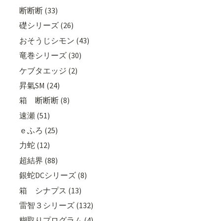
断断断 (33)
礎シリーズ (26)
おそうじシモン (43)
竜巻シリーズ (30)
ケブタエッジ (2)
昇氣SM (24)
箱 断断断 (8)
速瀬 (51)
ｅふろ (25)
力蛇 (12)
超結界 (88)
銀蛇DCシリーズ (8)
箱 シナプス (13)
雷智３シリーズ (132)
糊取りプログラム (4)