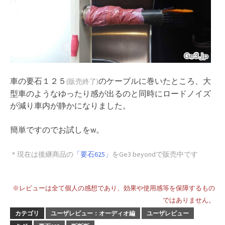
車の要石１２５
のケーブルに巻いたところ、大
(販売終了)
型車のようなゆったり感が出るのと同時にロードノイズ
が減り車内が静かになりました。
簡単ですのでお試しをw。
＊現在は後継商品の
「要石625」
をGe3 beyondで販売中です
※レビューは全て個人の感想であり、効果や使用感等を保障するもの
ではありません。
カテゴリ
ユーザレビュー：オーディオ編
ユーザレビュー