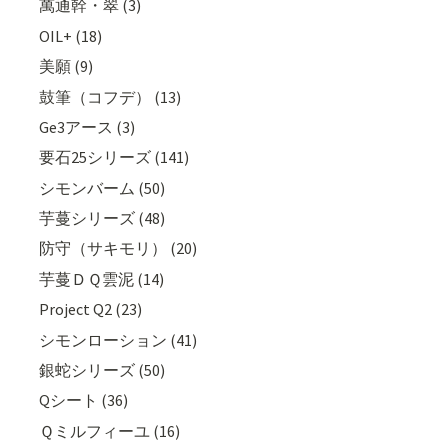
萬通幹・翠 (3)
OIL+ (18)
美願 (9)
鼓筆（コフデ） (13)
Ge3アース (3)
要石25シリーズ (141)
シモンバーム (50)
芋蔓シリーズ (48)
防守（サキモリ） (20)
芋蔓ＤＱ雲泥 (14)
Project Q2 (23)
シモンローション (41)
銀蛇シリーズ (50)
Qシート (36)
Ｑミルフィーユ (16)