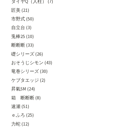
タイヤQ（人柱） (7)
匠美 (21)
市野式 (50)
自立台 (3)
兎棒25 (10)
断断断 (33)
礎シリーズ (26)
おそうじシモン (43)
竜巻シリーズ (30)
ケブタエッジ (2)
昇氣SM (24)
箱 断断断 (8)
速瀬 (51)
ｅふろ (25)
力蛇 (12)