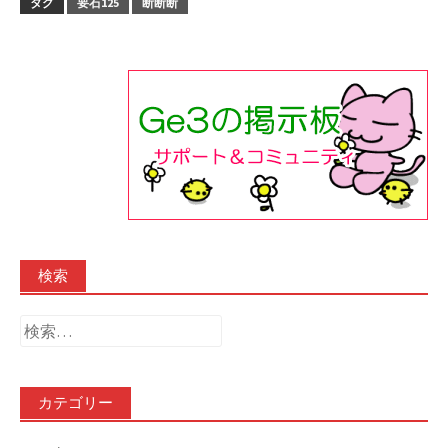
タグ
要石125
断断断
検索
検
索:
カテゴリー