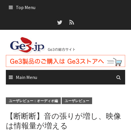
Skip
Top Menu
to
content
Main Menu
ユーザレビュー：オーディオ編
ユーザレビュー
【断断断】音の張りが増し、映像
は情報量が増える