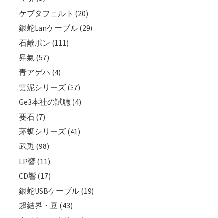
ケブタフェルト (20)
銀蛇Lanケーブル (29)
石鹸ポン (111)
昇氣 (57)
青アゲハ (4)
雲泥シリーズ (37)
Ge3本社の試聴 (4)
要石 (7)
茅蜩シリーズ (41)
武兎 (98)
LP響 (11)
CD響 (17)
銀蛇USBケーブル (19)
超結界・豆 (43)