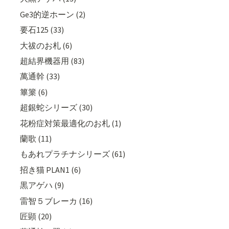
Ge3的逆ホーン (2)
要石125 (33)
大祓のお札 (6)
超結界機器用 (83)
萬通幹 (33)
篳篥 (6)
超銀蛇シリーズ (30)
花粉症対策最適化のお札 (1)
蘭歌 (11)
もあれプラチナシリーズ (61)
招き猫 PLAN1 (6)
黒アゲハ (9)
雷智５ブレーカ (16)
匠顕 (20)