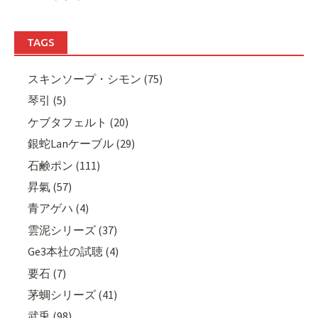
TAGS
スキンソープ・シモン (75)
琴引 (5)
ケブタフェルト (20)
銀蛇Lanケーブル (29)
石鹸ポン (111)
昇氣 (57)
青アゲハ (4)
雲泥シリーズ (37)
Ge3本社の試聴 (4)
要石 (7)
茅蜩シリーズ (41)
武兎 (98)