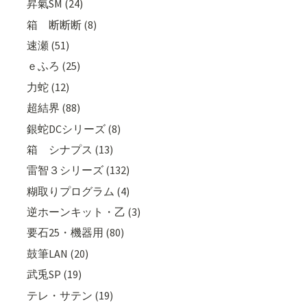
昇氣SM (24)
箱 断断断 (8)
速瀬 (51)
ｅふろ (25)
力蛇 (12)
超結界 (88)
銀蛇DCシリーズ (8)
箱 シナプス (13)
雷智３シリーズ (132)
糊取りプログラム (4)
逆ホーンキット・乙 (3)
要石25・機器用 (80)
鼓筆LAN (20)
武兎SP (19)
テレ・サテン (19)