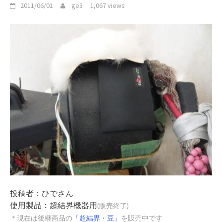
2011/06/01
ge3
1,067 views
投稿者：ひでさん
使用製品：超結界機器用
(販売終了)
＊現在は後継商品の
「超結界・豆」
を販売中です