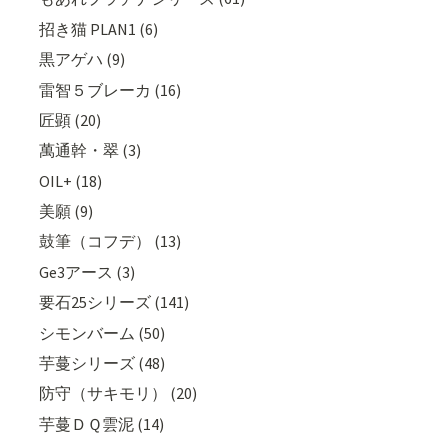
招き猫 PLAN1 (6)
黒アゲハ (9)
雷智５ブレーカ (16)
匠顕 (20)
萬通幹・翠 (3)
OIL+ (18)
美願 (9)
鼓筆（コフデ） (13)
Ge3アース (3)
要石25シリーズ (141)
シモンバーム (50)
芋蔓シリーズ (48)
防守（サキモリ） (20)
芋蔓ＤＱ雲泥 (14)