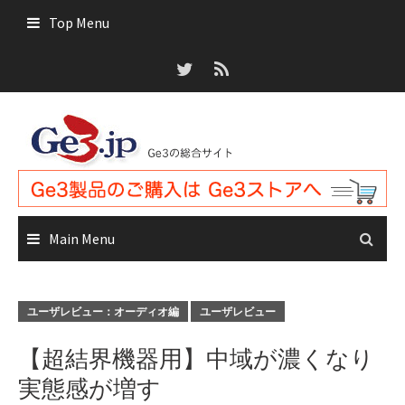
Skip
Top Menu
to
content
Main Menu
ユーザレビュー：オーディオ編
ユーザレビュー
【超結界機器用】中域が濃くなり
実態感が増す