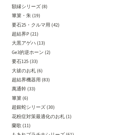
額縁シリーズ (8)
篳篥・朱 (19)
要石25・クルマ用 (42)
超結界P (21)
大黒アゲハ (13)
Ge3的逆ホーン (2)
要石125 (33)
大祓のお札 (6)
超結界機器用 (83)
萬通幹 (33)
篳篥 (6)
超銀蛇シリーズ (30)
花粉症対策最適化のお札 (1)
蘭歌 (11)
もあれプラチナシリーズ (61)