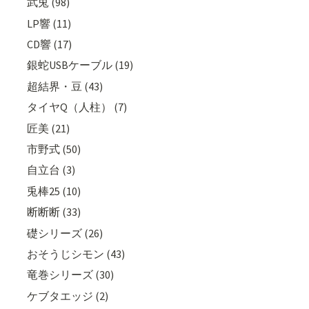
武兎 (98)
LP響 (11)
CD響 (17)
銀蛇USBケーブル (19)
超結界・豆 (43)
タイヤQ（人柱） (7)
匠美 (21)
市野式 (50)
自立台 (3)
兎棒25 (10)
断断断 (33)
礎シリーズ (26)
おそうじシモン (43)
竜巻シリーズ (30)
ケブタエッジ (2)