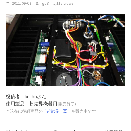
2011/09/02
ge3
1,115 views
投稿者：bechoさん
使用製品：超結界機器用
(販売終了)
＊現在は後継商品の
「超結界・豆」
を販売中です