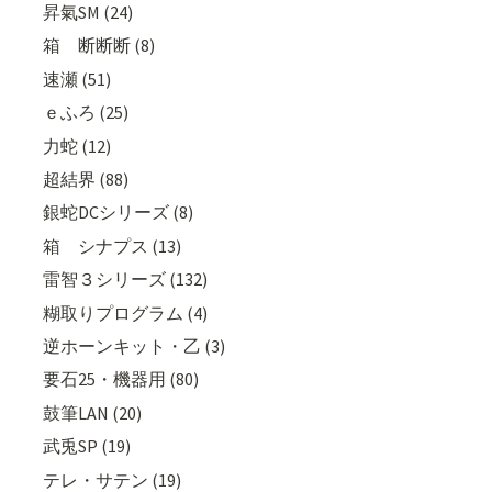
昇氣SM (24)
箱 断断断 (8)
速瀬 (51)
ｅふろ (25)
力蛇 (12)
超結界 (88)
銀蛇DCシリーズ (8)
箱 シナプス (13)
雷智３シリーズ (132)
糊取りプログラム (4)
逆ホーンキット・乙 (3)
要石25・機器用 (80)
鼓筆LAN (20)
武兎SP (19)
テレ・サテン (19)