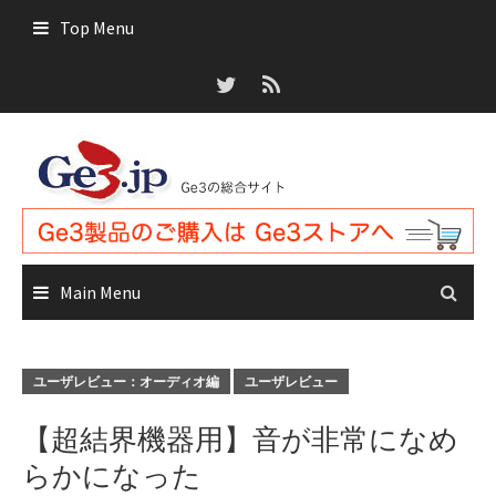
Skip
Top Menu
to
content
Main Menu
ユーザレビュー：オーディオ編
ユーザレビュー
【超結界機器用】音が非常になめ
らかになった