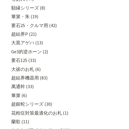
額縁シリーズ (8)
篳篥・朱 (19)
要石25・クルマ用 (42)
超結界P (21)
大黒アゲハ (13)
Ge3的逆ホーン (2)
要石125 (33)
大祓のお札 (6)
超結界機器用 (83)
萬通幹 (33)
篳篥 (6)
超銀蛇シリーズ (30)
花粉症対策最適化のお札 (1)
蘭歌 (11)