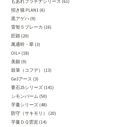
もあれプラチナシリーズ (61)
招き猫 PLAN1 (6)
黒アゲハ (9)
雷智５ブレーカ (16)
匠顕 (20)
萬通幹・翠 (3)
OIL+ (18)
美願 (9)
鼓筆（コフデ） (13)
Ge3アース (3)
要石25シリーズ (141)
シモンバーム (50)
芋蔓シリーズ (48)
防守（サキモリ） (20)
芋蔓ＤＱ雲泥 (14)