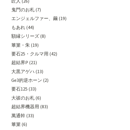
匠人 (26)
鬼門のお札 (7)
エンジェルファー、繭 (19)
もあれ (44)
額縁シリーズ (8)
篳篥・朱 (19)
要石25・クルマ用 (42)
超結界P (21)
大黒アゲハ (13)
Ge3的逆ホーン (2)
要石125 (33)
大祓のお札 (6)
超結界機器用 (83)
萬通幹 (33)
篳篥 (6)