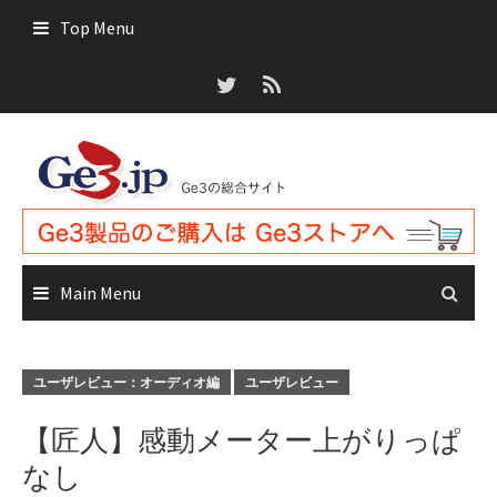
Skip
Top Menu
to
content
Main Menu
ユーザレビュー：オーディオ編
ユーザレビュー
【匠人】感動メーター上がりっぱ
なし