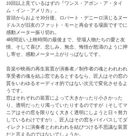
10回以上見ているはずの『ワンス・アポン・ア・タイ
ム・イン・アメリカ』。
冒頭からおよそ30分後、ロバート・デニーロ演じるヌー
ドルスが旧友のファット・モーと再会する場面ですでに
感動メーター振り切れ。
4時間近い上映時間の最後まで、登場人物たちの愛と友
情、そして喜び、悲しみ、無念、悔悟が怒濤のように押
し寄せ、感動メーター上がりっぱなしです。
音楽や映画の再生装置が演奏者／制作者の魂とわれわれ
享受者の魂を結ぶ窓であるとするなら、匠人はその窓の
質をいわゆるオーディオ的ではない次元で変化させるよ
うです。
窓はそれぞれの装置によって大きかったり小さかった
り、透明だったり濁っていたりするのですが（そしてマ
ニアはその窓を限りなく大きく透明にしようと日々努力
しているわけですが）、匠人はその窓をバイパスしてダ
イレクトに演奏者とわれわれを結びつける不思議な装置
だと言えるのではないでしょうか。