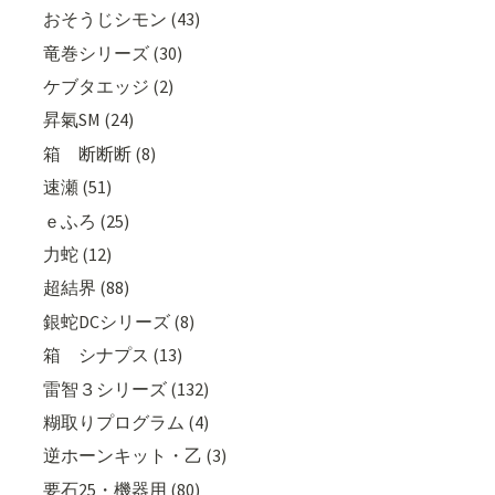
おそうじシモン (43)
竜巻シリーズ (30)
ケブタエッジ (2)
昇氣SM (24)
箱 断断断 (8)
速瀬 (51)
ｅふろ (25)
力蛇 (12)
超結界 (88)
銀蛇DCシリーズ (8)
箱 シナプス (13)
雷智３シリーズ (132)
糊取りプログラム (4)
逆ホーンキット・乙 (3)
要石25・機器用 (80)