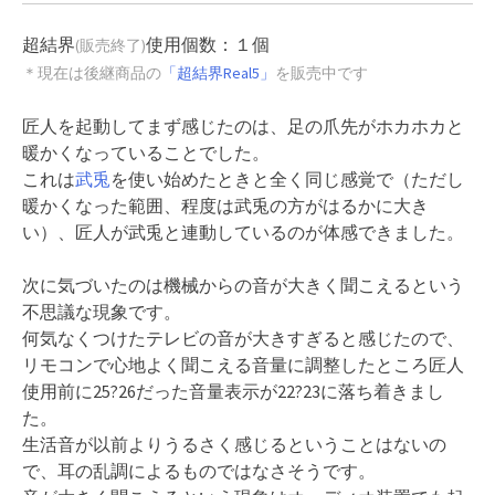
超結界
使用個数：１個
(販売終了)
＊現在は後継商品の
「超結界Real5」
を販売中です
匠人を起動してまず感じたのは、足の爪先がホカホカと
暖かくなっていることでした。
これは
武兎
を使い始めたときと全く同じ感覚で（ただし
暖かくなった範囲、程度は武兎の方がはるかに大き
い）、匠人が武兎と連動しているのが体感できました。
次に気づいたのは機械からの音が大きく聞こえるという
不思議な現象です。
何気なくつけたテレビの音が大きすぎると感じたので、
リモコンで心地よく聞こえる音量に調整したところ匠人
使用前に25?26だった音量表示が22?23に落ち着きまし
た。
生活音が以前よりうるさく感じるということはないの
で、耳の乱調によるものではなさそうです。