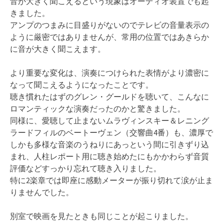
音が大きく聞こえるという現象はオーディオ装置でも起
きました。
アンプのつまみに目盛りがないのでテレビの音量表示の
ように厳密ではありませんが、常用の位置ではあきらか
に音が大きく聞こえます。
より重要な変化は、演奏につけられた表情がより濃密に
なって聞こえるようになったことです。
聴き慣れたはずのグレン・グールドを聴いて、こんなに
ロマンティックな演奏だったのかと驚きました。
同様に、愛聴して止まないムラヴィンスキー＆レニング
ラードフィルのベートーヴェン（交響曲4番）も、濃厚で
しかも多様な音楽のうねりにあっという間に引きずり込
まれ、人柱レポート用に聴き始めたにもかかわらず音質
評価などすっかり忘れて聴き入りました。
特に2楽章では即座に感動メーターが振り切れて涙が止ま
りませんでした。
別室で映画を見たときも同じことが起こりました。