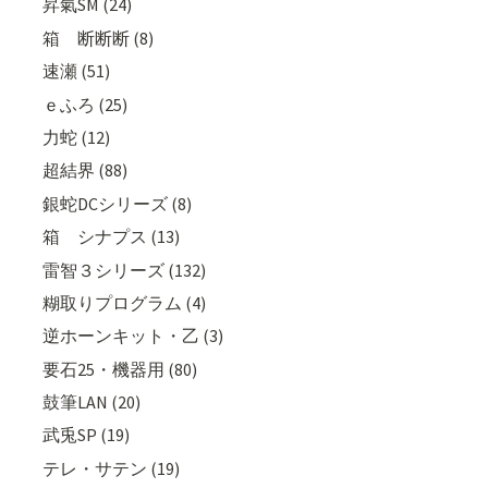
昇氣SM (24)
箱 断断断 (8)
速瀬 (51)
ｅふろ (25)
力蛇 (12)
超結界 (88)
銀蛇DCシリーズ (8)
箱 シナプス (13)
雷智３シリーズ (132)
糊取りプログラム (4)
逆ホーンキット・乙 (3)
要石25・機器用 (80)
鼓筆LAN (20)
武兎SP (19)
テレ・サテン (19)