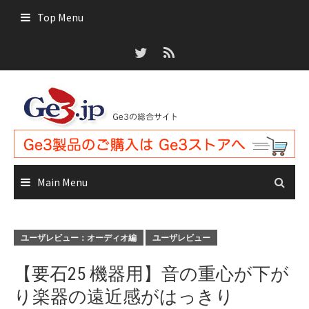
Skip
Top Menu
to
content
Main Menu
ユーザレビュー：オーディオ編
ユーザレビュー
【要石25 機器用】音の重心が下が
り楽器の遠近感がはっきり