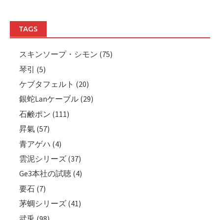
TAGS
スキンソープ・シモン (75)
琴引 (5)
ケブタフェルト (20)
銀蛇Lanケーブル (29)
石鹸ポン (111)
昇氣 (57)
青アゲハ (4)
雲泥シリーズ (37)
Ge3本社の試聴 (4)
要石 (7)
茅蜩シリーズ (41)
武兎 (98)