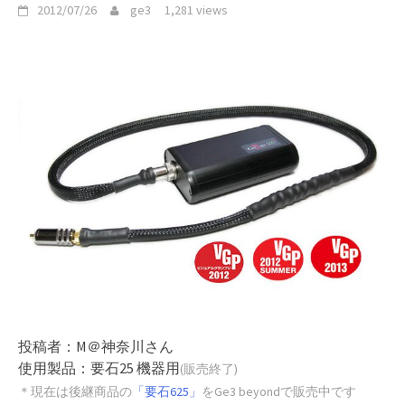
2012/07/26
ge3
1,281 views
投稿者：M＠神奈川さん
使用製品：要石25 機器用
(販売終了)
＊現在は後継商品の
「要石625」
をGe3 beyondで販売中です