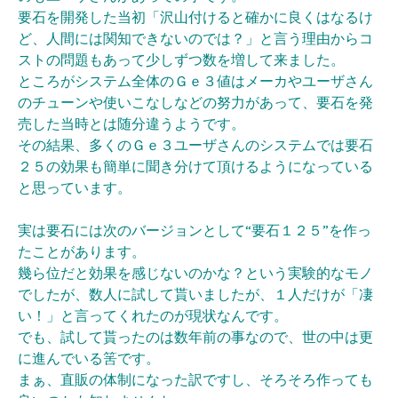
要石を開発した当初「沢山付けると確かに良くはなるけ
ど、人間には関知できないのでは？」と言う理由からコ
ストの問題もあって少しずつ数を増して来ました。
ところがシステム全体のＧｅ３値はメーカやユーザさん
のチューンや使いこなしなどの努力があって、要石を発
売した当時とは随分違うようです。
その結果、多くのＧｅ３ユーザさんのシステムでは要石
２５の効果も簡単に聞き分けて頂けるようになっている
と思っています。
実は要石には次のバージョンとして“要石１２５”を作っ
たことがあります。
幾ら位だと効果を感じないのかな？という実験的なモノ
でしたが、
数人に試して貰いましたが、１人だけが「凄
い！」と言ってくれたのが現状なんです。
でも、試して貰ったのは数年前の事なので、世の中は更
に進んでいる筈です。
まぁ、直販の体制になった訳ですし、そろそろ作っても