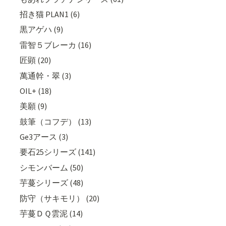
招き猫 PLAN1 (6)
黒アゲハ (9)
雷智５ブレーカ (16)
匠顕 (20)
萬通幹・翠 (3)
OIL+ (18)
美願 (9)
鼓筆（コフデ） (13)
Ge3アース (3)
要石25シリーズ (141)
シモンバーム (50)
芋蔓シリーズ (48)
防守（サキモリ） (20)
芋蔓ＤＱ雲泥 (14)