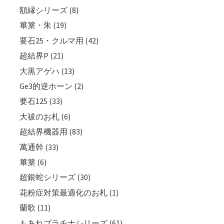
額縁シリーズ (8)
篳篥・朱 (19)
要石25・クルマ用 (42)
超結界P (21)
大黒アゲハ (13)
Ge3的逆ホーン (2)
要石125 (33)
大祓のお札 (6)
超結界機器用 (83)
萬通幹 (33)
篳篥 (6)
超銀蛇シリーズ (30)
花粉症対策最適化のお札 (1)
蘭歌 (11)
もあれプラチナシリーズ (61)