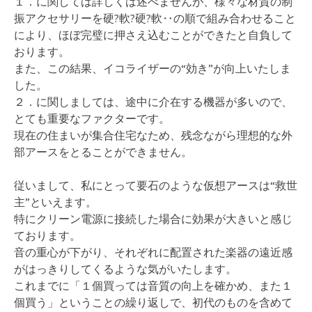
１．に関しては詳しくは述べませんが、様々な材質の制
振アクセサリーを硬?軟?硬?軟‥の順で組み合わせること
により、ほぼ完璧に押さえ込むことができたと自負して
おります。
また、この結果、イコライザーの“効き”が向上いたしま
した。
２．に関しましては、途中に介在する機器が多いので、
とても重要なファクターです。
現在の住まいが集合住宅なため、残念ながら理想的な外
部アースをとることができません。
従いまして、私にとって
要石
のような仮想アースは“救世
主”といえます。
特にクリーン電源に接続した場合に効果が大きいと感じ
ております。
音の重心が下がり、それぞれに配置された楽器の遠近感
がはっきりしてくるような気がいたします。
これまでに「１個買っては音質の向上を確かめ、また１
個買う」ということの繰り返しで、初代のものを含めて