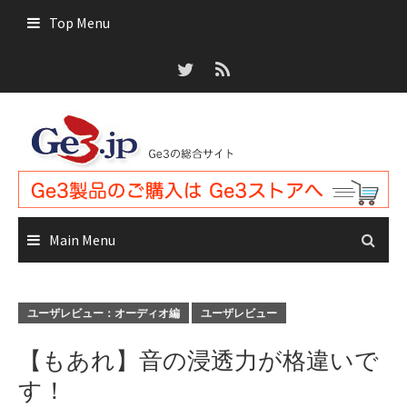
Skip
Top Menu
to
content
Main Menu
ユーザレビュー：オーディオ編
ユーザレビュー
【もあれ】音の浸透力が格違いで
す！