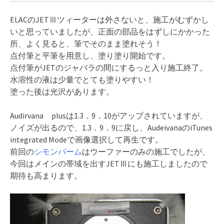
ELACのJETⅢツィーターは外さないと、施工がむずかし
いと思っていましたが、正面の部品をはずしにかかった
所、よく見ると、筆でそのまま塗れそう！
点付筆と平筆を用意し、塗り塗り開始です。
点付筆がJETのジャバラの間にするっと入り施工終了。
水溶性の液は少量でとても塗りやすい！
塗った後は光沢があります。
Audirvana plusは1.3．9．10がアップされていますが、
ノイズが出るので、1.3．9．9に戻し、AudeivanaのiTunes
integrated Modeで画像選択して再生です。
前回の
シモンバーム
はウーファーのみの施工でしたが、
今回はメインの帯域を出すJETⅢにも施工しましたので
期待も高まります。