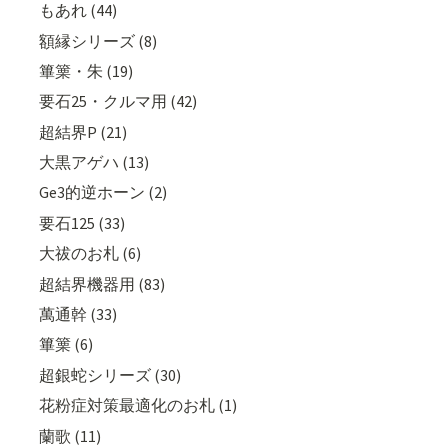
もあれ (44)
額縁シリーズ (8)
篳篥・朱 (19)
要石25・クルマ用 (42)
超結界P (21)
大黒アゲハ (13)
Ge3的逆ホーン (2)
要石125 (33)
大祓のお札 (6)
超結界機器用 (83)
萬通幹 (33)
篳篥 (6)
超銀蛇シリーズ (30)
花粉症対策最適化のお札 (1)
蘭歌 (11)