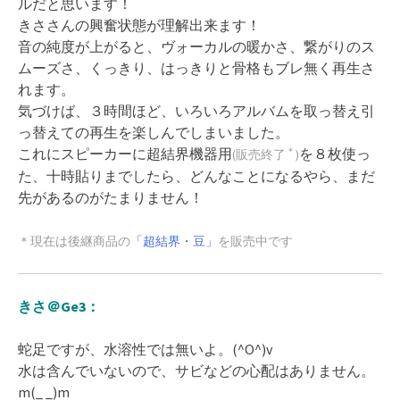
ルだと思います！
きささんの興奮状態が理解出来ます！
音の純度が上がると、ヴォーカルの暖かさ、繋がりのス
ムーズさ、くっきり、はっきりと骨格もブレ無く再生さ
れます。
気づけば、３時間ほど、いろいろアルバムを取っ替え引
っ替えての再生を楽しんでしまいました。
これにスピーカーに超結界機器用
を８枚使っ
＊
(販売終了
)
た、十時貼りまでしたら、どんなことになるやら、まだ
先があるのがたまりません！
＊現在は後継商品の
「超結界・豆」
を販売中です
きさ＠Ge3：
蛇足ですが、水溶性では無いよ。(^O^)v
水は含んでいないので、サビなどの心配はありません。
m(_ _)m