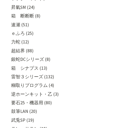
昇氣SM (24)
箱 断断断 (8)
速瀬 (51)
ｅふろ (25)
力蛇 (12)
超結界 (88)
銀蛇DCシリーズ (8)
箱 シナプス (13)
雷智３シリーズ (132)
糊取りプログラム (4)
逆ホーンキット・乙 (3)
要石25・機器用 (80)
鼓筆LAN (20)
武兎SP (19)