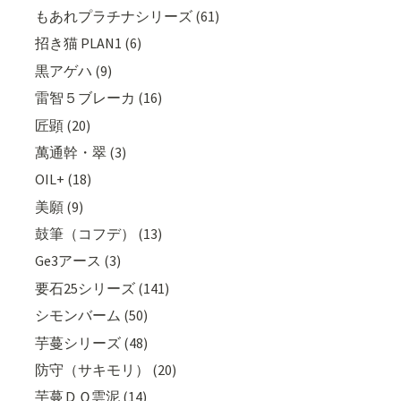
もあれプラチナシリーズ (61)
招き猫 PLAN1 (6)
黒アゲハ (9)
雷智５ブレーカ (16)
匠顕 (20)
萬通幹・翠 (3)
OIL+ (18)
美願 (9)
鼓筆（コフデ） (13)
Ge3アース (3)
要石25シリーズ (141)
シモンバーム (50)
芋蔓シリーズ (48)
防守（サキモリ） (20)
芋蔓ＤＱ雲泥 (14)