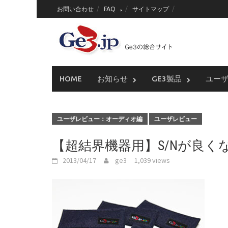
Skip
お問い合わせ
FAQ
サイトマップ
to
content
HOME
お知らせ
GE3製品
ユー
ユーザレビュー：オーディオ編
ユーザレビュー
【超結界機器用】S/Nが良
2013/04/17
ge3
1,039 views