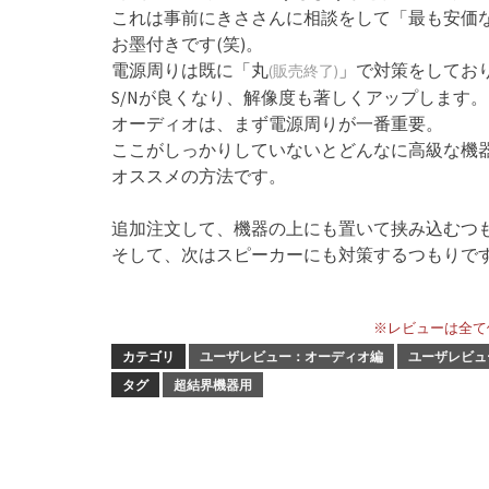
これは事前にきささんに相談をして「最も安価
お墨付きです(笑)。
電源周りは既に「丸
」で対策をしてお
(販売終了)
S/Nが良くなり、解像度も著しくアップします。
オーディオは、まず電源周りが一番重要。
ここがしっかりしていないとどんなに高級な機
オススメの方法です。
追加注文して、機器の上にも置いて挟み込むつも
そして、次はスピーカーにも対策するつもりで
※レビューは全て
カテゴリ
ユーザレビュー：オーディオ編
ユーザレビュ
タグ
超結界機器用