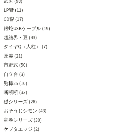
武兎 (98)
LP響 (11)
CD響 (17)
銀蛇USBケーブル (19)
超結界・豆 (43)
タイヤQ（人柱） (7)
匠美 (21)
市野式 (50)
自立台 (3)
兎棒25 (10)
断断断 (33)
礎シリーズ (26)
おそうじシモン (43)
竜巻シリーズ (30)
ケブタエッジ (2)