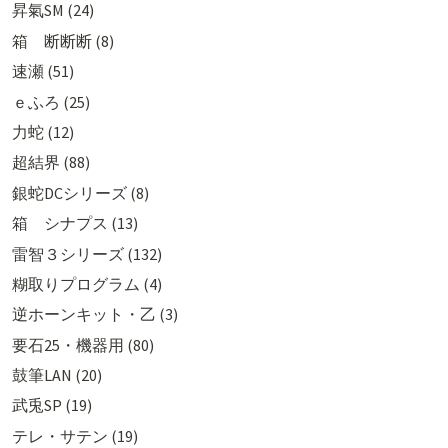
昇氣SM (24)
箱 断断断 (8)
速瀬 (51)
ｅふろ (25)
力蛇 (12)
超結界 (88)
銀蛇DCシリーズ (8)
箱 シナプス (13)
雷智３シリーズ (132)
糊取りプログラム (4)
逆ホーンキット・乙 (3)
要石25・機器用 (80)
鼓筆LAN (20)
武兎SP (19)
テレ・サテン (19)