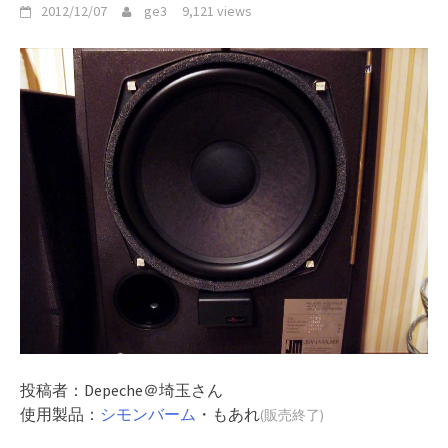
2012/12/07
ge3
9,121 views
投稿者：Depeche＠埼玉さん
使用製品：
シモンバーム
・もあれ
(販売終了)