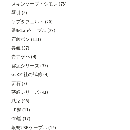
スキンソープ・シモン (75)
琴引 (5)
ケブタフェルト (20)
銀蛇Lanケーブル (29)
石鹸ポン (111)
昇氣 (57)
青アゲハ (4)
雲泥シリーズ (37)
Ge3本社の試聴 (4)
要石 (7)
茅蜩シリーズ (41)
武兎 (98)
LP響 (11)
CD響 (17)
銀蛇USBケーブル (19)