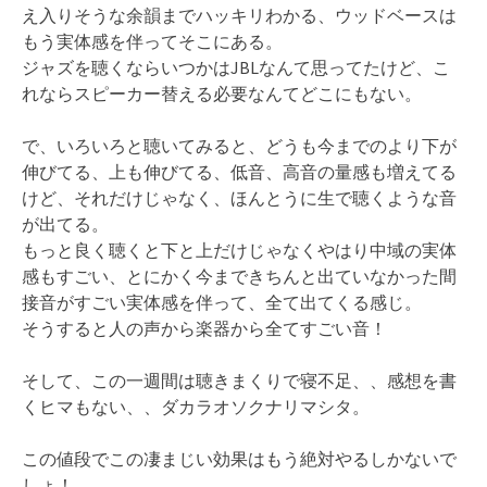
え入りそうな余韻までハッキリわかる、ウッドベースは
もう実体感を伴ってそこにある。
ジャズを聴くならいつかはJBLなんて思ってたけど、こ
れならスピーカー替える必要なんてどこにもない。
で、いろいろと聴いてみると、どうも今までのより下が
伸びてる、上も伸びてる、低音、高音の量感も増えてる
けど、それだけじゃなく、ほんとうに生で聴くような音
が出てる。
もっと良く聴くと下と上だけじゃなくやはり中域の実体
感もすごい、とにかく今まできちんと出ていなかった間
接音がすごい実体感を伴って、全て出てくる感じ。
そうすると人の声から楽器から全てすごい音！
そして、この一週間は聴きまくりで寝不足、、感想を書
くヒマもない、、ダカラオソクナリマシタ。
この値段でこの凄まじい効果はもう絶対やるしかないで
しょ！