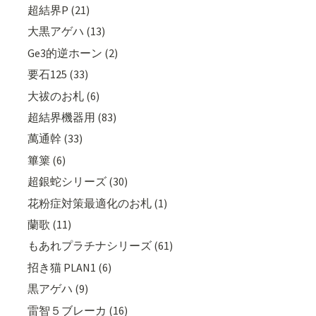
超結界P (21)
大黒アゲハ (13)
Ge3的逆ホーン (2)
要石125 (33)
大祓のお札 (6)
超結界機器用 (83)
萬通幹 (33)
篳篥 (6)
超銀蛇シリーズ (30)
花粉症対策最適化のお札 (1)
蘭歌 (11)
もあれプラチナシリーズ (61)
招き猫 PLAN1 (6)
黒アゲハ (9)
雷智５ブレーカ (16)