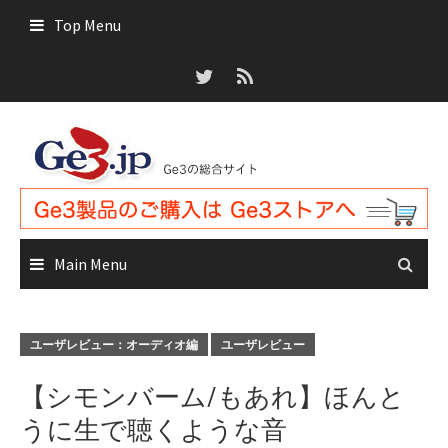
Skip
Top Menu
to
content
Main Menu
ユーザレビュー：オーディオ編
ユーザレビュー
【シモンバーム/もあれ】ほんと
うに生で聴くような音