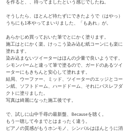
を作ると、、待ってましたという感じでしたね。
そうしたら、ほとんど待たずにできたようで（はやっ）
うちにも1本やってまいりました、「もあれ」が。
あらかじめ買っておいた筆でとにかく塗ります。
施工はとにかく楽。けっこう染み込む紙コーンにも楽に
塗れます。
染み込まないツイーターはほんの少量で良いようです。
シモンバームと違って筆で塗るので、ガードのあるツイ
ーターにもきちんと安心して塗れます。
結局、ウーファー、ミッド、ツイーターのエッジとコー
ン紙、ソフトドーム、ハードドーム、それにバスレフダ
クトに塗りました。
写真は綺麗になった施工後です。
で、試しに山中千尋の最新盤、Becauseを聴く。
もう一聴して今までとはまったく違う。
ピアノの質感がもうホンモノ、シンバルはほんとうに消