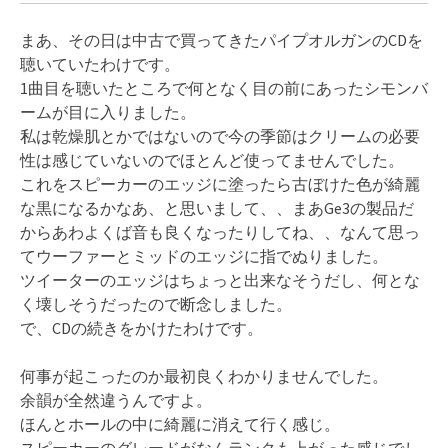
まあ、その日は中古で買ってきたパイプオルガンのCDを
聴いていたわけです。
1曲目を聴いたところで何となく目の前にあったシモンバ
ームが目に入りました。
私は乾燥肌とかではないので今の季節はクリームの必要
性は感じていないのでほとんど使ってませんでした。
これをスピーカーのエッジに塗ったら古ぼけた色が綺麗
な黒になるかなあ、と思いまして、、まあGe3の製品だ
からあわよくば音も良くなったりしてね、、なんて思っ
てウーファーとミッドのエッジに指でぬりました。
ツイーターのエッジはちょっと出来なそうだし、何とな
く壊しそうだったので断念しました。
で、CDの続きをかけたわけです。
何事が起こったのか最初良くわかりませんでした。
余韻が全然違うんですよ。
ほんとホールの中に綺麗に消えて行く感じ。
スピーカーのグレードがなんランクも上がった感じでし