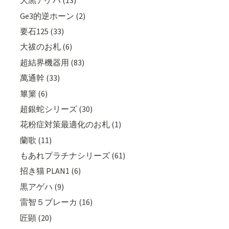
大黒アゲハ (13)
Ge3的逆ホーン (2)
要石125 (33)
大祓のお札 (6)
超結界機器用 (83)
萬通幹 (33)
篳篥 (6)
超銀蛇シリーズ (30)
花粉症対策最適化のお札 (1)
蘭歌 (11)
もあれプラチナシリーズ (61)
招き猫 PLAN1 (6)
黒アゲハ (9)
雷智５ブレーカ (16)
匠顕 (20)