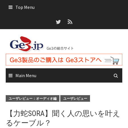
Skip
Top Menu
to
content
Main Menu
ユーザレビュー：オーディオ編
ユーザレビュー
【力蛇SORA】聞く人の思いを叶え
るケーブル？