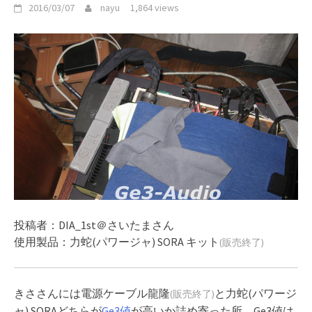
2016/03/07
nayu
1,864 views
投稿者：DIA_1st＠さいたまさん
使用製品：力蛇(パワージャ) SORA キット
(販売終了)
きささんには電源ケーブル龍隆
と力蛇(パワージ
(販売終了)
ャ) SORAどちらが
Ge3値
が高いか詰め寄った所、Ge3値は