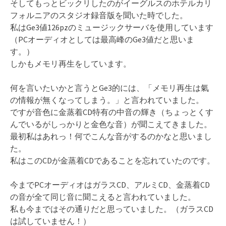
そしてもっとビックリしたのがイーグルスのホテルカリ
フォルニアのスタジオ録音版を聞いた時でした。
私はGe3値126pzのミュージックサーバを使用しています
（PCオーディオとしては最高峰のGe3値だと思いま
す。）
しかもメモリ再生をしています。
何を言いたいかと言うとGe3的には、「メモリ再生は氣
の情報が無くなってしまう。」と言われていました。
ですが音色に金蒸着CD特有の中音の輝き（ちょっとくす
んでいるがしっかりと金色な音）が聞こえてきました。
最初私はあれっ！何でこんな音がするのかなと思いまし
た。
私はこのCDが金蒸着CDであることを忘れていたのです。
今までPCオーディオはガラスCD、アルミCD、金蒸着CD
の音が全て同じ音に聞こえると言われていました。
私も今まではその通りだと思っていました。（ガラスCD
は試していません！）