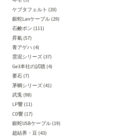
ケブタフェルト (20)
銀蛇Lanケーブル (29)
石鹸ポン (111)
昇氣 (57)
青アゲハ (4)
雲泥シリーズ (37)
Ge3本社の試聴 (4)
要石 (7)
茅蜩シリーズ (41)
武兎 (98)
LP響 (11)
CD響 (17)
銀蛇USBケーブル (19)
超結界・豆 (43)