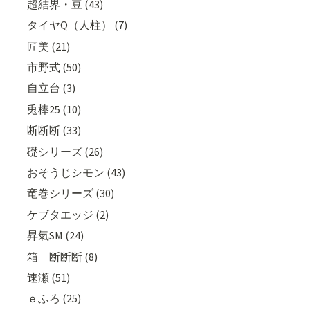
超結界・豆 (43)
タイヤQ（人柱） (7)
匠美 (21)
市野式 (50)
自立台 (3)
兎棒25 (10)
断断断 (33)
礎シリーズ (26)
おそうじシモン (43)
竜巻シリーズ (30)
ケブタエッジ (2)
昇氣SM (24)
箱 断断断 (8)
速瀬 (51)
ｅふろ (25)