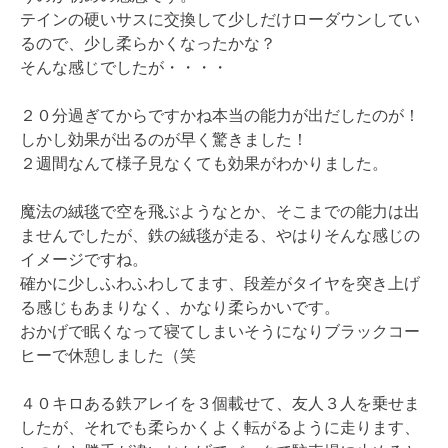
テインの硬いサスに交換して少しだけローダウンしてい
るので、少し柔らかくなったかな？
そんな感じでしたが・・・・
２０分過ぎてからですかね本当の能力が出だしたのが！
しかし効果が出るのが早く驚きました！
２週間なんて様子見なくても効果がわかりました。
魔法の絨毯で空を飛ぶようなとか、そこまでの能力は出
ませんでしたが、
鉄の絨毯が走る、やはりそんな感じの
イメージですね。
確かに少しふわふわしてます、段差がタイヤを突き上げ
る感じもあまりなく、かなり柔らかいです。
おかげで眠くなって寝てしまいそうになりブラックコー
ヒーで休憩しました（笑
４０キロある鉄アレイを３個載せて、友人３人を乗せま
したが、それでも柔らかくよく転がるように走ります、