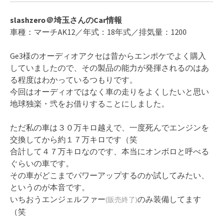
slashzero＠埼玉さんのCar情報
車種：マーチAK12／年式：18年式／排気量：1200
Ge3様のオーディオアクセは昔からエンポケでよく購入
していましたので、その製品の能力が発揮されるのはあ
る程度はわかっているつもりです。
今回はオーディオではなく車の走りをよくしたいと思い
地球独楽・弐をお借りすることにしました。
ただ私の車は３０万キロ越えで、一度死んでエンジンを
交換してから約１７万キロです（笑
合計して４７万キロなのです、本当にオンボロと呼べる
ぐらいの車です。
その車がどこまでパワーアップするのか試してみたい、
というのが本音です。
いちおうエンジェルファー
のみ装備してます
(販売終了)
（笑