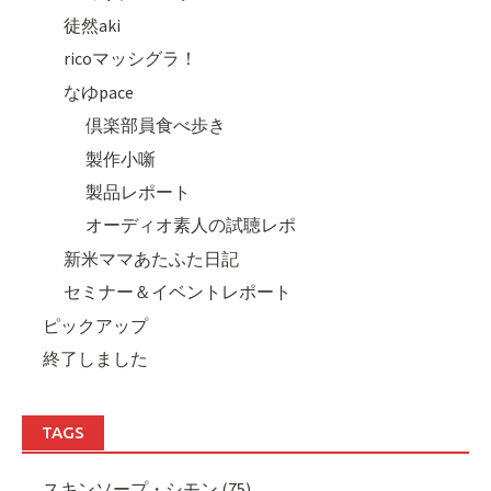
徒然aki
ricoマッシグラ！
なゆpace
倶楽部員食べ歩き
製作小噺
製品レポート
オーディオ素人の試聴レポ
新米ママあたふた日記
セミナー＆イベントレポート
ピックアップ
終了しました
TAGS
スキンソープ・シモン (75)