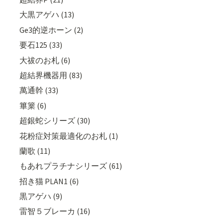
大黒アゲハ (13)
Ge3的逆ホーン (2)
要石125 (33)
大祓のお札 (6)
超結界機器用 (83)
萬通幹 (33)
篳篥 (6)
超銀蛇シリーズ (30)
花粉症対策最適化のお札 (1)
蘭歌 (11)
もあれプラチナシリーズ (61)
招き猫 PLAN1 (6)
黒アゲハ (9)
雷智５ブレーカ (16)