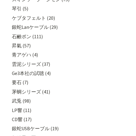
琴引 (5)
ケブタフェルト (20)
銀蛇Lanケーブル (29)
石鹸ポン (111)
昇氣 (57)
青アゲハ (4)
雲泥シリーズ (37)
Ge3本社の試聴 (4)
要石 (7)
茅蜩シリーズ (41)
武兎 (98)
LP響 (11)
CD響 (17)
銀蛇USBケーブル (19)