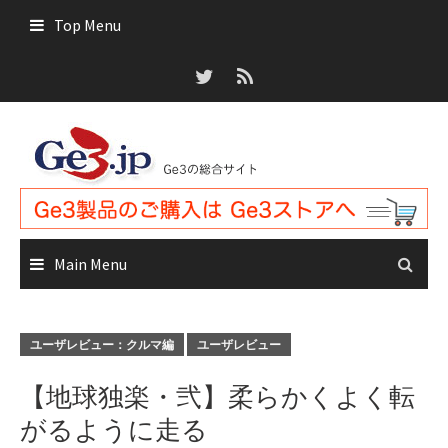
Skip
Top Menu
to
content
Main Menu
ユーザレビュー：クルマ編
ユーザレビュー
【地球独楽・弐】柔らかくよく転
がるように走る