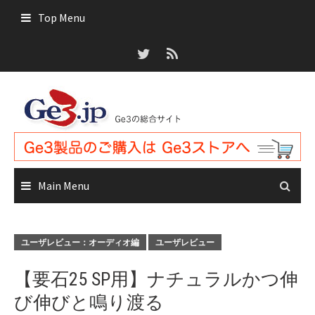
Skip
Top Menu
to
content
Main Menu
ユーザレビュー：オーディオ編
ユーザレビュー
【要石25 SP用】ナチュラルかつ伸
び伸びと鳴り渡る