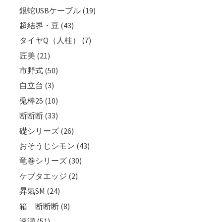
銀蛇USBケーブル (19)
超結界・豆 (43)
タイヤQ（人柱） (7)
匠美 (21)
市野式 (50)
自立台 (3)
兎棒25 (10)
断断断 (33)
礎シリーズ (26)
おそうじシモン (43)
竜巻シリーズ (30)
ケブタエッジ (2)
昇氣SM (24)
箱 断断断 (8)
速瀬 (51)