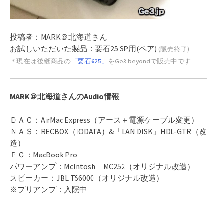
投稿者：MARK＠北海道さん
お試しいただいた製品：要石25 SP用(ペア)
(販売終了)
＊現在は後継商品の
「要石625」
をGe3 beyondで販売中です
MARK＠北海道さんのAudio情報
ＤＡＣ：AirMac Express（アース＋電源ケーブル変更）
ＮＡＳ：RECBOX（IODATA）&「LAN DISK」HDL-GTR（改
造）
ＰＣ：MacBook Pro
パワーアンプ：McIntosh MC252（オリジナル改造）
スピーカー：JBL TS6000（オリジナル改造）
※プリアンプ：入院中