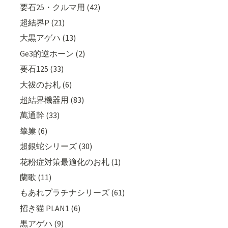
要石25・クルマ用 (42)
超結界P (21)
大黒アゲハ (13)
Ge3的逆ホーン (2)
要石125 (33)
大祓のお札 (6)
超結界機器用 (83)
萬通幹 (33)
篳篥 (6)
超銀蛇シリーズ (30)
花粉症対策最適化のお札 (1)
蘭歌 (11)
もあれプラチナシリーズ (61)
招き猫 PLAN1 (6)
黒アゲハ (9)