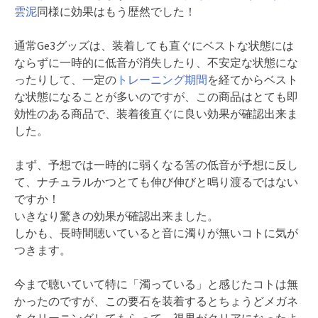
雲泥
同様に効果はもう歴然でした！
通常Ge3グッズは、装着しても直ぐにベストな状態には
ならずに一時的に低音が消失したり、不安定な状態にな
ったりして、一定の
トレーニング期間
を経てからベスト
な状態になることが多いのですが、この商品はとても即
効性のある商品で、装着後直ぐに良い効果が確認出来ま
した。
まず、予想では一時的に弱くなる筈の低音が予想に反し
て、ナチュラルかつとても伸び伸びと鳴り渡るではない
ですか！
いきなり驚きの効果が確認出来ました。
しかも、長時間聴いていると音に濁りが無いコトに気が
つきます。
今まで聴いていて特に「濁っている」と感じたコトは無
かったのですが、この要石を装着するとちょうどメガネ
をクリーニングしてもらって、視界がクリアになったよ