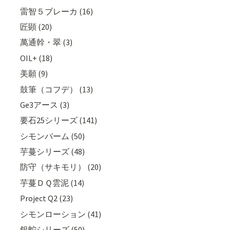
雷智５ブレーカ (16)
匠顕 (20)
萬通幹・翠 (3)
OIL+ (18)
美願 (9)
鼓筆（コフデ） (13)
Ge3アース (3)
要石25シリーズ (141)
シモンバーム (50)
芋蔓シリーズ (48)
防守（サキモリ） (20)
芋蔓ＤＱ雲泥 (14)
Project Q2 (23)
シモンローション (41)
銀蛇シリーズ (50)