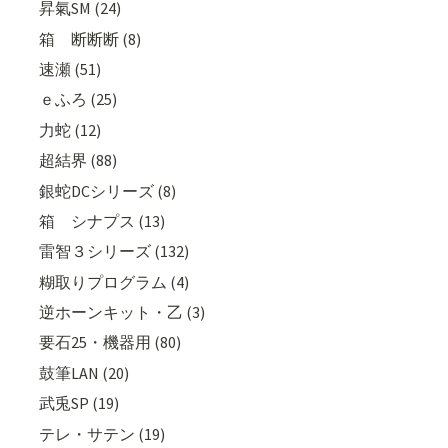
昇氣SM (24)
箱 断断断 (8)
速瀬 (51)
ｅふろ (25)
力蛇 (12)
超結界 (88)
銀蛇DCシリーズ (8)
箱 シナプス (13)
雷智３シリーズ (132)
糊取りプログラム (4)
逆ホーンキット・乙 (3)
要石25・機器用 (80)
鼓筆LAN (20)
武兎SP (19)
テレ・サテン (19)