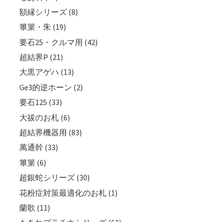
額縁シリーズ (8)
篳篥・朱 (19)
要石25・クルマ用 (42)
超結界P (21)
大黒アゲハ (13)
Ge3的逆ホーン (2)
要石125 (33)
大祓のお札 (6)
超結界機器用 (83)
萬通幹 (33)
篳篥 (6)
超銀蛇シリーズ (30)
花粉症対策最適化のお札 (1)
蘭歌 (11)