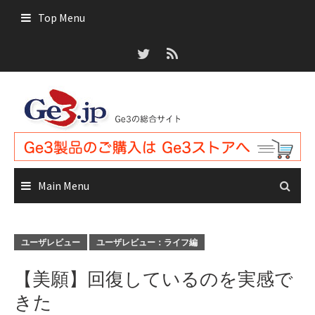
Skip
Top Menu
to
content
Main Menu
ユーザレビュー
ユーザレビュー：ライフ編
【美願】回復しているのを実感で
きた