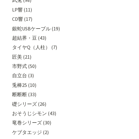
武兎 (98)
LP響 (11)
CD響 (17)
銀蛇USBケーブル (19)
超結界・豆 (43)
タイヤQ（人柱） (7)
匠美 (21)
市野式 (50)
自立台 (3)
兎棒25 (10)
断断断 (33)
礎シリーズ (26)
おそうじシモン (43)
竜巻シリーズ (30)
ケブタエッジ (2)