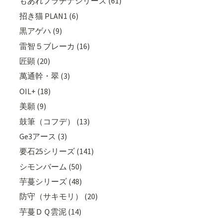
もあれプラチナシリーズ (61)
招き猫 PLAN1 (6)
黒アゲハ (9)
雷智５ブレーカ (16)
匠顕 (20)
萬通幹・翠 (3)
OIL+ (18)
美願 (9)
鼓筆（コフデ） (13)
Ge3アース (3)
要石25シリーズ (141)
シモンバーム (50)
芋蔓シリーズ (48)
防守（サキモリ） (20)
芋蔓ＤＱ雲泥 (14)