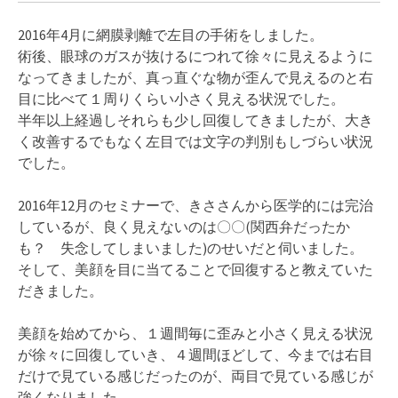
2016年4月に網膜剥離で左目の手術をしました。
術後、眼球のガスが抜けるにつれて徐々に見えるように
なってきましたが、真っ直ぐな物が歪んで見えるのと右
目に比べて１周りくらい小さく見える状況でした。
半年以上経過しそれらも少し回復してきましたが、大き
く改善するでもなく左目では文字の判別もしづらい状況
でした。
2016年12月のセミナーで、きささんから医学的には完治
しているが、良く見えないのは〇〇(関西弁だったか
も？ 失念してしまいました)のせいだと伺いました。
そして、美顔を目に当てることで回復すると教えていた
だきました。
美顔を始めてから、１週間毎に歪みと小さく見える状況
が徐々に回復していき、４週間ほどして、今までは右目
だけで見ている感じだったのが、両目で見ている感じが
強くなりました。