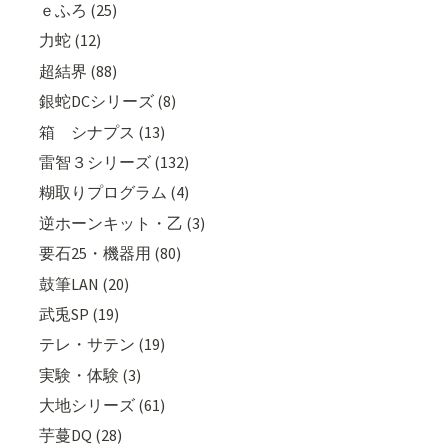
ｅふろ (25)
力蛇 (12)
超結界 (88)
銀蛇DCシリーズ (8)
箱 シナプス (13)
雷智３シリーズ (132)
糊取りプログラム (4)
逆ホーンキット・乙 (3)
要石25・機器用 (80)
鼓筆LAN (20)
武兎SP (19)
テレ・サテン (19)
実験・体験 (3)
大地シリーズ (61)
芋蔓DQ (28)