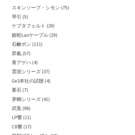
スキンソープ・シモン (75)
琴引 (5)
ケブタフェルト (20)
銀蛇Lanケーブル (29)
石鹸ポン (111)
昇氣 (57)
青アゲハ (4)
雲泥シリーズ (37)
Ge3本社の試聴 (4)
要石 (7)
茅蜩シリーズ (41)
武兎 (98)
LP響 (11)
CD響 (17)