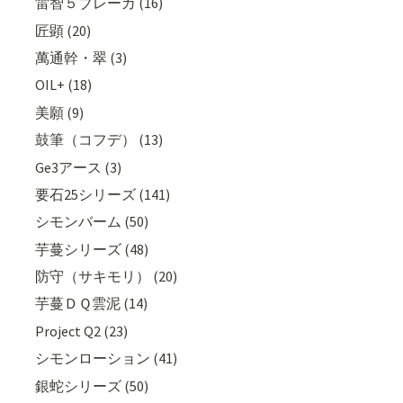
雷智５ブレーカ (16)
匠顕 (20)
萬通幹・翠 (3)
OIL+ (18)
美願 (9)
鼓筆（コフデ） (13)
Ge3アース (3)
要石25シリーズ (141)
シモンバーム (50)
芋蔓シリーズ (48)
防守（サキモリ） (20)
芋蔓ＤＱ雲泥 (14)
Project Q2 (23)
シモンローション (41)
銀蛇シリーズ (50)