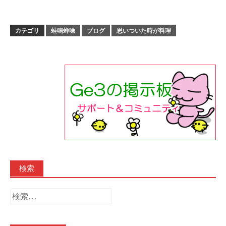
カテゴリ
蛙鳴蝉噪
ブログ
思いついた時が料理
検索
検
索: