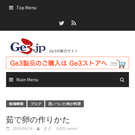
Skip
Top Menu
to
content
Main Menu
蛙鳴蝉噪
ブログ
思いついた時が料理
茹で卵の作りかた
2019/03/14
きさ
9,031 views