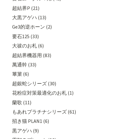
超結界P (21)
大黒アゲハ (13)
Ge3的逆ホーン (2)
要石125 (33)
大祓のお札 (6)
超結界機器用 (83)
萬通幹 (33)
篳篥 (6)
超銀蛇シリーズ (30)
花粉症対策最適化のお札 (1)
蘭歌 (11)
もあれプラチナシリーズ (61)
招き猫 PLAN1 (6)
黒アゲハ (9)