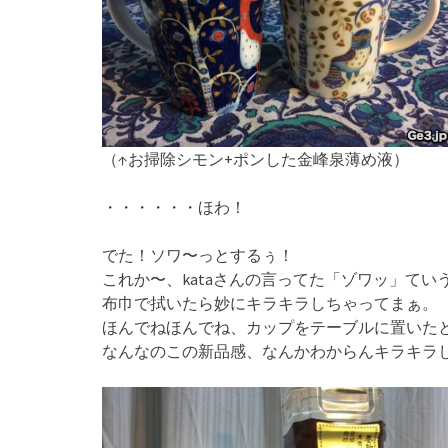
（↑お掃除シモン+ポンした金峰泉薄め液）
・・・・・・ほわ！
でた！ソワ〜っとするぅ！
これか〜、kataさんの言ってた「ゾワッ」てい
布巾で拭いたら妙にキラキラしちゃってまぁ。
ほんでねほんでね、カップをテーブルに置いた
なんなのこの新品感、なんかわからんキラキラ