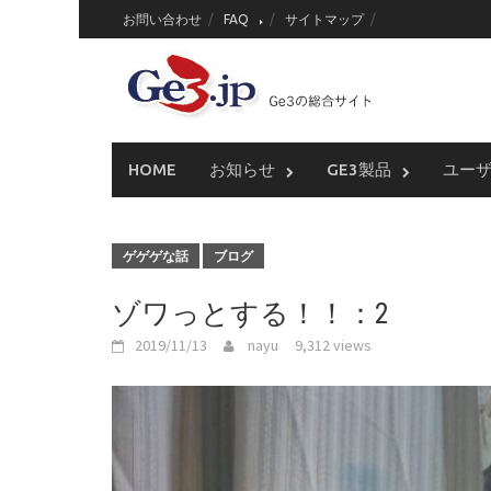
Skip
お問い合わせ
FAQ
サイトマップ
to
content
HOME
お知らせ
GE3製品
ユー
ゲゲゲな話
ブログ
ゾワっとする！！：2
2019/11/13
nayu
9,312 views