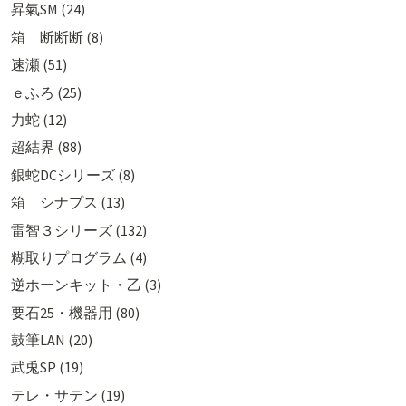
昇氣SM (24)
箱 断断断 (8)
速瀬 (51)
ｅふろ (25)
力蛇 (12)
超結界 (88)
銀蛇DCシリーズ (8)
箱 シナプス (13)
雷智３シリーズ (132)
糊取りプログラム (4)
逆ホーンキット・乙 (3)
要石25・機器用 (80)
鼓筆LAN (20)
武兎SP (19)
テレ・サテン (19)