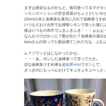
まずは身近なものからと、毎日使ってるマグカ
シモンローション
の空き容器がちょうどいいや
150mlの水と金峰泉を適当に入れて金峰泉うす
いつもどおり台所でお掃除シモンで洗った後に
後はいつもの布巾でふきふきふき・・・ぉぉぉ
なんかコウぴかっと？艶が出た？金峰泉の成分
kataさんの言ってた新品感てこれだろな、ふむ
ん？ゾワッとはしなかったかな。
・・・あ、ポンした金峰泉って言ってたか。
ほな金峰泉うすめ液を
超結界miniでポン
して、
さっきのにもっぺんかけてキュキュキュ〜っと