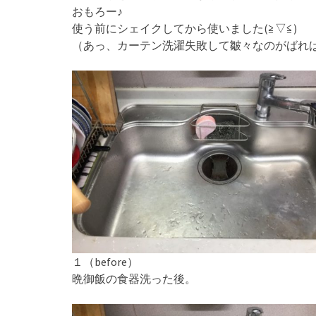
おもろー♪
使う前にシェイクしてから使いました(≧▽≦)
（あっ、カーテン洗濯失敗して皺々なのがばれ
１（before）
晩御飯の食器洗った後。