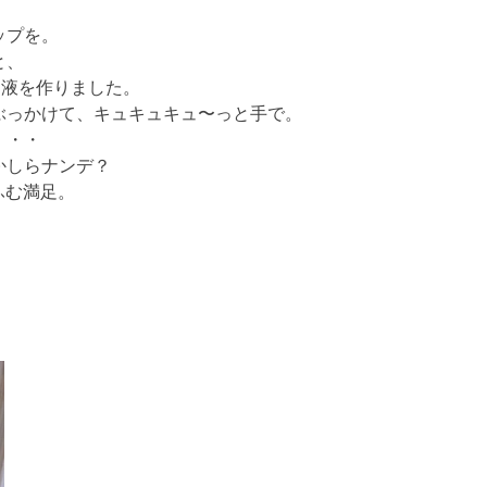
ップを。
と、
め液を作りました。
ぶっかけて、キュキュキュ〜っと手で。
・・・
かしらナンデ？
ふむ満足。
、