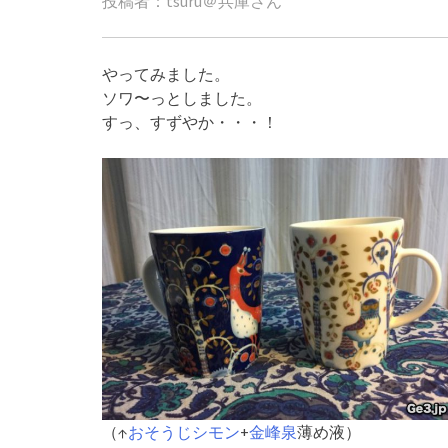
投稿者：tsuru＠兵庫さん
やってみました。
ソワ〜っとしました。
すっ、すずやか・・・！
（↑
おそうじシモン
+
金峰泉
薄め液）