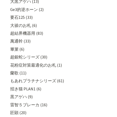
大黒アゲハ (13)
Ge3的逆ホーン (2)
要石125 (33)
大祓のお札 (6)
超結界機器用 (83)
萬通幹 (33)
篳篥 (6)
超銀蛇シリーズ (30)
花粉症対策最適化のお札 (1)
蘭歌 (11)
もあれプラチナシリーズ (61)
招き猫 PLAN1 (6)
黒アゲハ (9)
雷智５ブレーカ (16)
匠顕 (20)