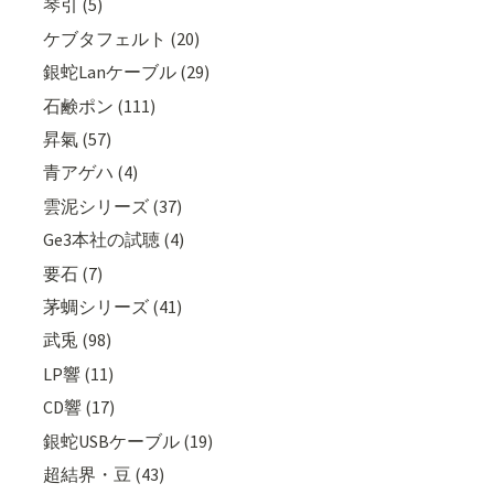
琴引 (5)
ケブタフェルト (20)
銀蛇Lanケーブル (29)
石鹸ポン (111)
昇氣 (57)
青アゲハ (4)
雲泥シリーズ (37)
Ge3本社の試聴 (4)
要石 (7)
茅蜩シリーズ (41)
武兎 (98)
LP響 (11)
CD響 (17)
銀蛇USBケーブル (19)
超結界・豆 (43)