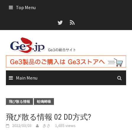
Skip
Top Menu
to
content
Main Menu
飛び散る情報
蛙鳴蝉噪
飛び散る情報 02 DD方式?
2022/03/03
きさ
1,655 views