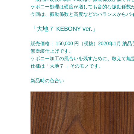
ケボニー処理は硬度が増しても音的な振動係数
今回は、振動係数と高度などのバランスからパ
「大地７ KEBONY ver.」
販売価格：
150,000
円（税抜）2020年1月 納品
無塗装仕上げです。
ケボニー加工の風合いを残すために、
敢えて無
仕様は「大地７ 」そのモノです。
新品時の色合い