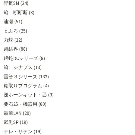
昇氣SM (24)
箱 断断断 (8)
速瀬 (51)
ｅふろ (25)
力蛇 (12)
超結界 (88)
銀蛇DCシリーズ (8)
箱 シナプス (13)
雷智３シリーズ (132)
糊取りプログラム (4)
逆ホーンキット・乙 (3)
要石25・機器用 (80)
鼓筆LAN (20)
武兎SP (19)
テレ・サテン (19)