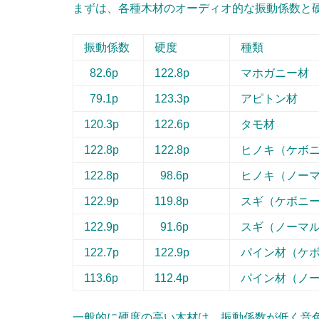
まずは、各種木材のオーディオ的な振動係数と
振動係数
硬度
種類
82.6p
122.8p
マホガニー材
79.1p
123.3p
アピトン材
120.3p
122.6p
タモ材
122.8p
122.8p
ヒノキ（ケボ
122.8p
98.6p
ヒノキ（ノー
122.9p
119.8p
スギ（ケボニ
122.9p
91.6p
スギ（ノーマ
122.7p
122.9p
パイン材（ケ
113.6p
112.4p
パイン材（ノ
一般的に硬度の高い木材は、振動係数が低く音