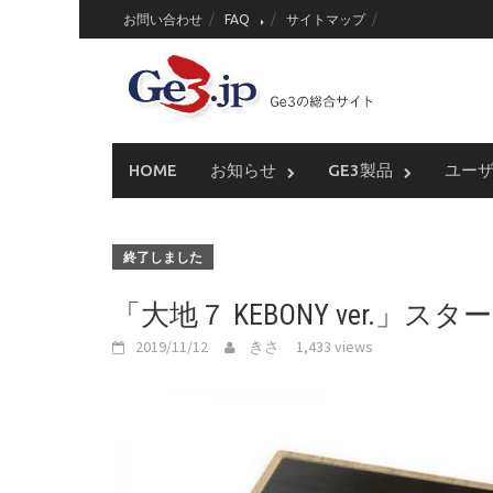
Skip
お問い合わせ
FAQ
サイトマップ
to
content
HOME
お知らせ
GE3製品
ユー
終了しました
「大地７ KEBONY ver.」
2019/11/12
きさ
1,433 views