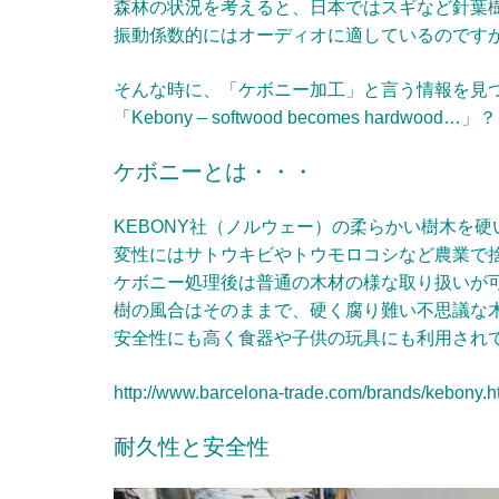
森林の状況を考えると、日本ではスギなど針葉
振動係数的にはオーディオに適しているのです
そんな時に、「ケボニー加工」と言う情報を見
「Kebony – softwood becomes hardwood…
ケボニーとは・・・
KEBONY社（ノルウェー）の柔らかい樹木を
変性にはサトウキビやトウモロコシなど農業で
ケボニー処理後は普通の木材の様な取り扱いが
樹の風合はそのままで、硬く腐り難い不思議な
安全性にも高く食器や子供の玩具にも利用され
http://www.barcelona-trade.com/brands/kebony.h
耐久性と安全性