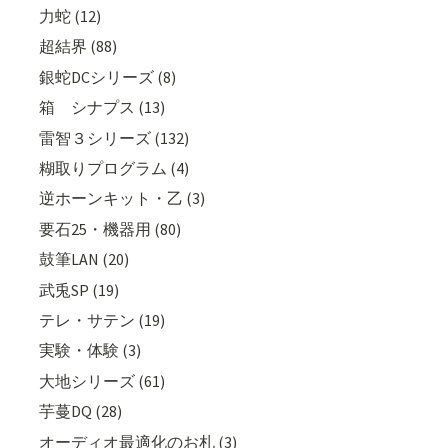
力蛇 (12)
超結界 (88)
銀蛇DCシリーズ (8)
箱 シナプス (13)
雷智３シリーズ (132)
糊取りプログラム (4)
逆ホーンキット・乙 (3)
要石25・機器用 (80)
鼓筆LAN (20)
武兎SP (19)
テレ・サテン (19)
実験・体験 (3)
大地シリーズ (61)
芋蔓DQ (28)
オーディオ最適化のお札 (3)