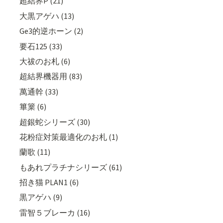
超結界P (21)
大黒アゲハ (13)
Ge3的逆ホーン (2)
要石125 (33)
大祓のお札 (6)
超結界機器用 (83)
萬通幹 (33)
篳篥 (6)
超銀蛇シリーズ (30)
花粉症対策最適化のお札 (1)
蘭歌 (11)
もあれプラチナシリーズ (61)
招き猫 PLAN1 (6)
黒アゲハ (9)
雷智５ブレーカ (16)