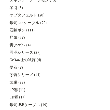
スキンソープ・シモン (75)
琴引 (5)
ケブタフェルト (20)
銀蛇Lanケーブル (29)
石鹸ポン (111)
昇氣 (57)
青アゲハ (4)
雲泥シリーズ (37)
Ge3本社の試聴 (4)
要石 (7)
茅蜩シリーズ (41)
武兎 (98)
LP響 (11)
CD響 (17)
銀蛇USBケーブル (19)