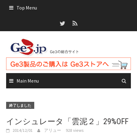
Skip
Top Menu
to
content
Main Menu
終了しました
インシュレータ「雲泥２」29%OFF
2014/12/01
アリュー
928 views