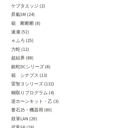
ケブタエッジ (2)
昇氣SM (24)
箱 断断断 (8)
速瀬 (51)
ｅふろ (25)
力蛇 (12)
超結界 (88)
銀蛇DCシリーズ (8)
箱 シナプス (13)
雷智３シリーズ (132)
糊取りプログラム (4)
逆ホーンキット・乙 (3)
要石25・機器用 (80)
鼓筆LAN (20)
武兎SP (19)