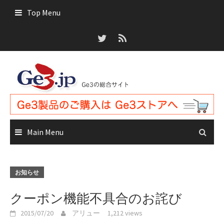
Skip
Top Menu
to
content
Main Menu
お知らせ
クーポン機能不具合のお詫び
2015/07/20
アリュー
1,212 views