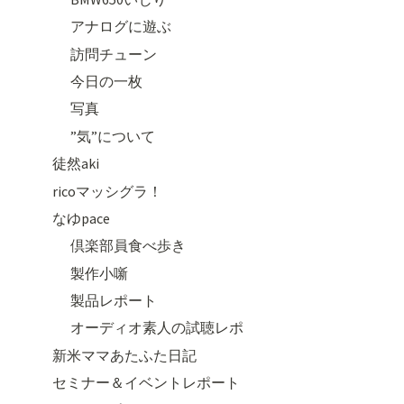
アナログに遊ぶ
訪問チューン
今日の一枚
写真
”気”について
徒然aki
ricoマッシグラ！
なゆpace
倶楽部員食べ歩き
製作小噺
製品レポート
オーディオ素人の試聴レポ
新米ママあたふた日記
セミナー＆イベントレポート