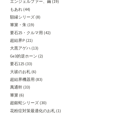
エンジェルファー、繭 (19)
もあれ (44)
額縁シリーズ (8)
篳篥・朱 (19)
要石25・クルマ用 (42)
超結界P (21)
大黒アゲハ (13)
Ge3的逆ホーン (2)
要石125 (33)
大祓のお札 (6)
超結界機器用 (83)
萬通幹 (33)
篳篥 (6)
超銀蛇シリーズ (30)
花粉症対策最適化のお札 (1)