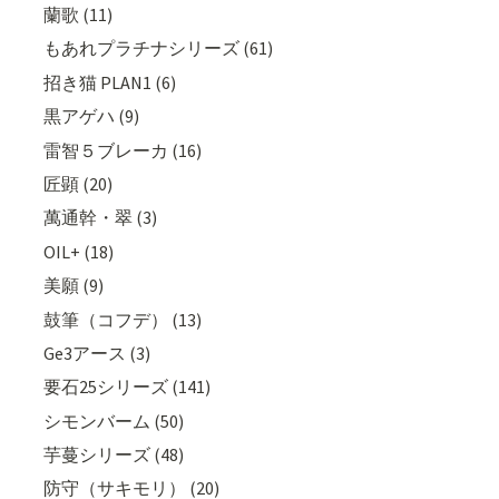
蘭歌 (11)
もあれプラチナシリーズ (61)
招き猫 PLAN1 (6)
黒アゲハ (9)
雷智５ブレーカ (16)
匠顕 (20)
萬通幹・翠 (3)
OIL+ (18)
美願 (9)
鼓筆（コフデ） (13)
Ge3アース (3)
要石25シリーズ (141)
シモンバーム (50)
芋蔓シリーズ (48)
防守（サキモリ） (20)