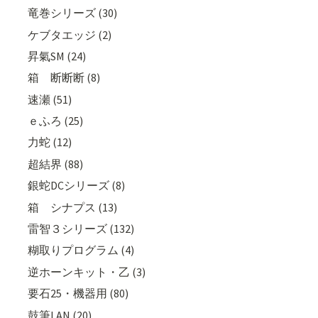
竜巻シリーズ (30)
ケブタエッジ (2)
昇氣SM (24)
箱 断断断 (8)
速瀬 (51)
ｅふろ (25)
力蛇 (12)
超結界 (88)
銀蛇DCシリーズ (8)
箱 シナプス (13)
雷智３シリーズ (132)
糊取りプログラム (4)
逆ホーンキット・乙 (3)
要石25・機器用 (80)
鼓筆LAN (20)