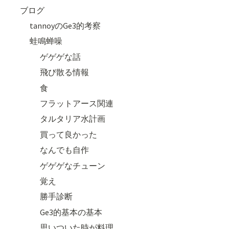
ブログ
tannoyのGe3的考察
蛙鳴蝉噪
ゲゲゲな話
飛び散る情報
食
フラットアース関連
タルタリア水計画
買って良かった
なんでも自作
ゲゲゲなチューン
覚え
勝手診断
Ge3的基本の基本
思いついた時が料理