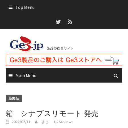
Skip
Top Menu
to
content
Main Menu
新製品
箱 シナプスリモート 発売
2022/07/11
きさ
1,264 views