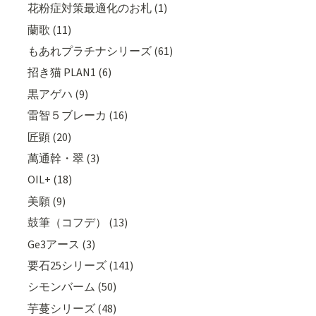
花粉症対策最適化のお札 (1)
蘭歌 (11)
もあれプラチナシリーズ (61)
招き猫 PLAN1 (6)
黒アゲハ (9)
雷智５ブレーカ (16)
匠顕 (20)
萬通幹・翠 (3)
OIL+ (18)
美願 (9)
鼓筆（コフデ） (13)
Ge3アース (3)
要石25シリーズ (141)
シモンバーム (50)
芋蔓シリーズ (48)