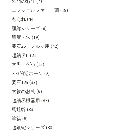
鬼門のお札 (7)
エンジェルファー、繭 (19)
もあれ (44)
額縁シリーズ (8)
篳篥・朱 (19)
要石25・クルマ用 (42)
超結界P (21)
大黒アゲハ (13)
Ge3的逆ホーン (2)
要石125 (33)
大祓のお札 (6)
超結界機器用 (83)
萬通幹 (33)
篳篥 (6)
超銀蛇シリーズ (30)