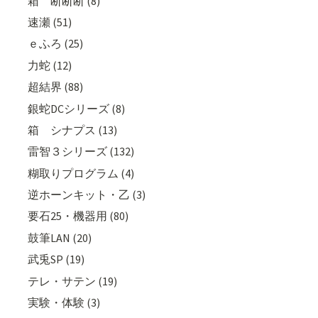
箱 断断断 (8)
速瀬 (51)
ｅふろ (25)
力蛇 (12)
超結界 (88)
銀蛇DCシリーズ (8)
箱 シナプス (13)
雷智３シリーズ (132)
糊取りプログラム (4)
逆ホーンキット・乙 (3)
要石25・機器用 (80)
鼓筆LAN (20)
武兎SP (19)
テレ・サテン (19)
実験・体験 (3)