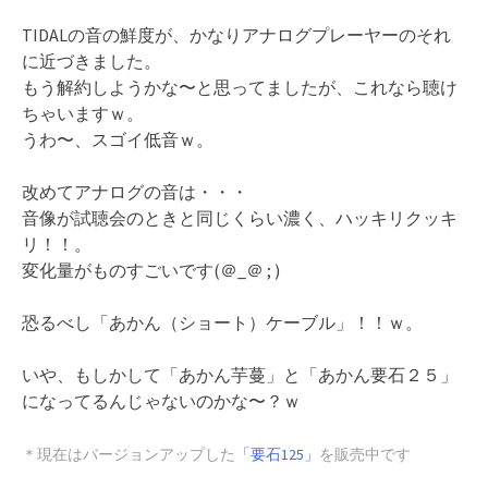
TIDALの音の鮮度が、かなりアナログプレーヤーのそれ
に近づきました。
もう解約しようかな〜と思ってましたが、これなら聴け
ちゃいますｗ。
うわ〜、スゴイ低音ｗ。
改めてアナログの音は・・・
音像が試聴会のときと同じくらい濃く、ハッキリクッキ
リ！！。
変化量がものすごいです(＠_＠ ; )
恐るべし「あかん（ショート）ケーブル」！！ｗ。
いや、もしかして「あかん芋蔓」と「あかん要石２５」
になってるんじゃないのかな〜？ｗ
＊現在はバージョンアップした
「要石125」
を販売中です