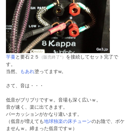
芋蔓
と要石２５
を接続してセット完了で
（販売終了*）
す。
当然、
もあれ
塗ってますw。
さて、音は・・・
低音がブリブリですｗ。音場も深く広いｗ。
音が速く、楽に出てきます。
パーカッションがかなり違います。
（低音が増えても
地球独楽の床チューン
のお陰で、ボケ
ませんｗ。締まった低音ですｗ）