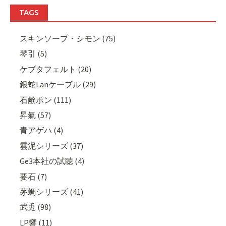
TAGS
スキンソープ・シモン (75)
琴引 (5)
ケブタフェルト (20)
銀蛇Lanケーブル (29)
石鹸ポン (111)
昇氣 (57)
青アゲハ (4)
雲泥シリーズ (37)
Ge3本社の試聴 (4)
要石 (7)
茅蜩シリーズ (41)
武兎 (98)
LP響 (11)