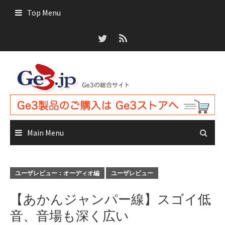
Skip
Top Menu
to
content
Main Menu
ユーザレビュー：オーディオ編
ユーザレビュー
【あかんジャンパー線】スゴイ低
音、音場も深く広い