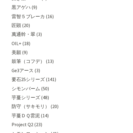
黒アゲハ (9)
雷智５ブレーカ (16)
匠顕 (20)
萬通幹・翠 (3)
OIL+ (18)
美願 (9)
鼓筆（コフデ） (13)
Ge3アース (3)
要石25シリーズ (141)
シモンバーム (50)
芋蔓シリーズ (48)
防守（サキモリ） (20)
芋蔓ＤＱ雲泥 (14)
Project Q2 (23)