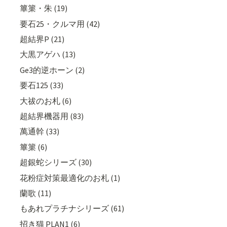
篳篥・朱 (19)
要石25・クルマ用 (42)
超結界P (21)
大黒アゲハ (13)
Ge3的逆ホーン (2)
要石125 (33)
大祓のお札 (6)
超結界機器用 (83)
萬通幹 (33)
篳篥 (6)
超銀蛇シリーズ (30)
花粉症対策最適化のお札 (1)
蘭歌 (11)
もあれプラチナシリーズ (61)
招き猫 PLAN1 (6)