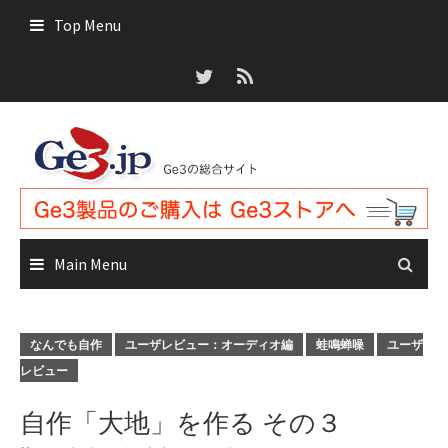
Skip
Top Menu
to
content
Main Menu
なんでも自作
ユーザレビュー：オーディオ編
蛙鳴蝉噪
ユーザ
レビュー
自作「大地」を作る その３