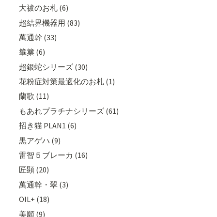
大祓のお札 (6)
超結界機器用 (83)
萬通幹 (33)
篳篥 (6)
超銀蛇シリーズ (30)
花粉症対策最適化のお札 (1)
蘭歌 (11)
もあれプラチナシリーズ (61)
招き猫 PLAN1 (6)
黒アゲハ (9)
雷智５ブレーカ (16)
匠顕 (20)
萬通幹・翠 (3)
OIL+ (18)
美願 (9)