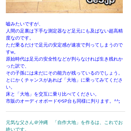
嘘みたいですが、
人間の足裏は下手な測定器など足元にも及ばない超高精
度なのです。
ただ乗るだけで足元の安定感が速攻で判ってしまうので
すw。
原始時代は足元の安全性などが判らなければ生き残れか
った訳で、
その子孫には未だにその能力が残っているのでしょう。
とにかくチャンスがあれば「大地」に乗ってみてくださ
い。
床と「大地」を交互に乗り比べてください。
市販のオーディオボードやSP台も同様に判ります。^^;
元気な父さん＠沖縄 「自作大地」を作るは、これでお
終いです。