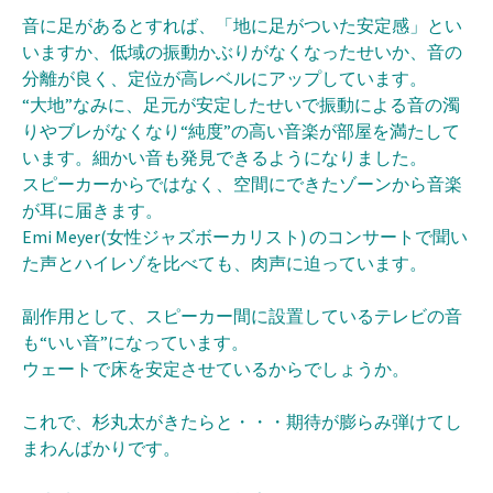
音に足があるとすれば、「地に足がついた安定感」とい
いますか、低域の振動かぶりがなくなったせいか、音の
分離が良く、
定位が高レベルにアップしています。
“大地”なみに、
足元が安定したせいで振動による音の濁
りやブレがなくなり“
純度”の高い音楽が部屋を満たして
います。細かい音も発見できるようになりました。
スピーカーからではなく、
空間にできたゾーンから音楽
が耳に届きます。
Emi Meyer
(女性ジャズボーカリスト) のコンサートで聞い
た声とハイレゾを比べても、肉声に迫っています。
副作用として、スピーカー間に設置しているテレビの音
も“
いい音”になっています。
ウェートで床を安定させているからでしょうか。
これで、杉丸太がきたらと・・・
期待が膨らみ弾けてし
まわんばかりです。