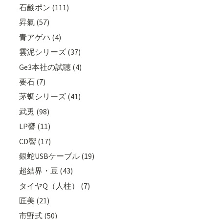
石鹸ポン (111)
昇氣 (57)
青アゲハ (4)
雲泥シリーズ (37)
Ge3本社の試聴 (4)
要石 (7)
茅蜩シリーズ (41)
武兎 (98)
LP響 (11)
CD響 (17)
銀蛇USBケーブル (19)
超結界・豆 (43)
タイヤQ（人柱） (7)
匠美 (21)
市野式 (50)