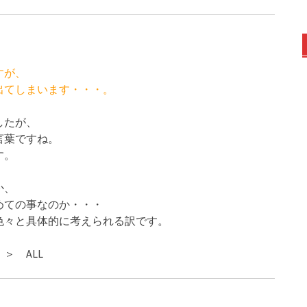
すが、
出てしまいます・・・。
したが、
言葉ですね。
す。
か、
めての事なのか・・・
色々と具体的に考えられる訳です。
＞ ALL