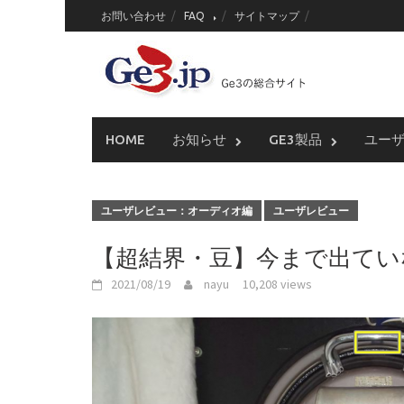
Skip
お問い合わせ
FAQ
サイトマップ
to
content
HOME
お知らせ
GE3製品
ユー
ユーザレビュー：オーディオ編
ユーザレビュー
【超結界・豆】今まで出てい
2021/08/19
nayu
10,208 views