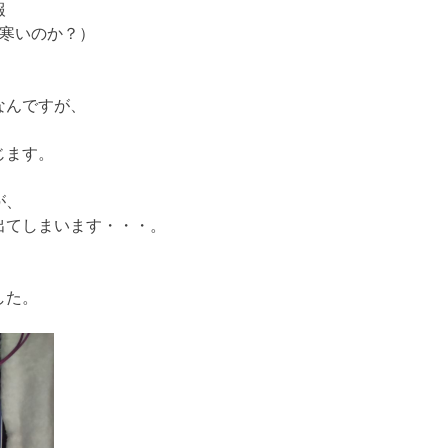
報
 寒いのか？）
なんですが、
、
じます。
が、
出てしまいます・・・。
した。