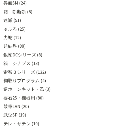
昇氣SM (24)
箱 断断断 (8)
速瀬 (51)
ｅふろ (25)
力蛇 (12)
超結界 (88)
銀蛇DCシリーズ (8)
箱 シナプス (13)
雷智３シリーズ (132)
糊取りプログラム (4)
逆ホーンキット・乙 (3)
要石25・機器用 (80)
鼓筆LAN (20)
武兎SP (19)
テレ・サテン (19)