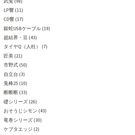
武兎 (98)
LP響 (11)
CD響 (17)
銀蛇USBケーブル (19)
超結界・豆 (43)
タイヤQ（人柱） (7)
匠美 (21)
市野式 (50)
自立台 (3)
兎棒25 (10)
断断断 (33)
礎シリーズ (26)
おそうじシモン (43)
竜巻シリーズ (30)
ケブタエッジ (2)