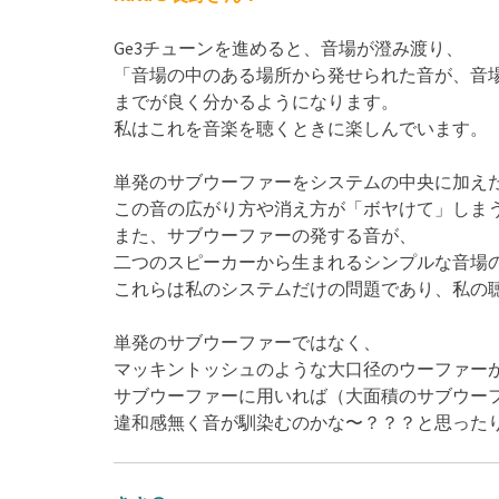
Ge3チューンを進めると、音場が澄み渡り、
「音場の中のある場所から発せられた音が、音
までが良く分かるようになります。
私はこれを音楽を聴くときに楽しんでいます。
単発のサブウーファーをシステムの中央に加え
この音の広がり方や消え方が「ボヤけて」しま
また、サブウーファーの発する音が、
二つのスピーカーから生まれるシンプルな音場
これらは私のシステムだけの問題であり、私の
単発のサブウーファーではなく、
マッキントッシュのような大口径のウーファーが
サブウーファーに用いれば（大面積のサブウー
違和感無く音が馴染むのかな〜？？？と思った