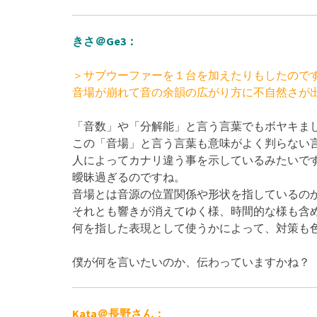
きさ＠Ge3：
＞サブウーファーを１台を加えたりもしたので
音場が崩れて音の余韻の広がり方に不自然さが
「音数」や「分解能」と言う言葉でもボヤキま
この「音場」と言う言葉も意味がよく判らない
人によってカナリ違う事を示しているみたいで
曖昧過ぎるのですね。
音場とは音源の位置関係や形状を指しているの
それとも響きが消えてゆく様、時間的な様も含
何を指した表現として使うかによって、対策も
僕が何を言いたいのか、伝わっていますかね？ 
Kata＠長野さん：